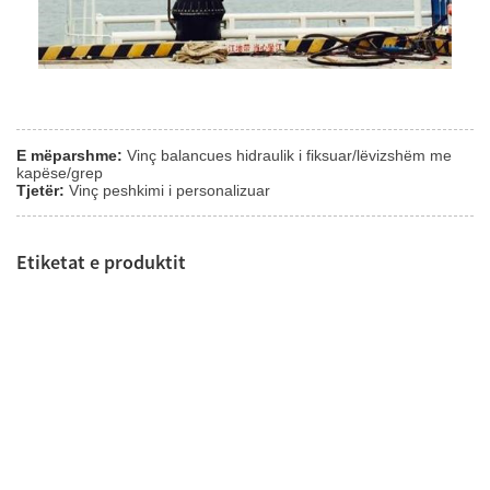
E mëparshme:
Vinç balancues hidraulik i fiksuar/lëvizshëm me
kapëse/grep
Tjetër:
Vinç peshkimi i personalizuar
Etiketat e produktit