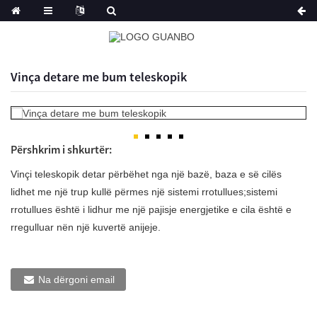
Vinça detare me bum teleskopik
Përshkrim i shkurtër:
Vinçi teleskopik detar përbëhet nga një bazë, baza e së cilës
lidhet me një trup kullë përmes një sistemi rrotullues;sistemi
rrotullues është i lidhur me një pajisje energjetike e cila është e
rregulluar nën një kuvertë anijeje.
Na dërgoni email