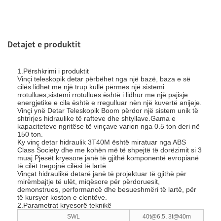
Detajet e produktit
1.Përshkrimi i produktit
Vinçi teleskopik detar përbëhet nga një bazë, baza e së
cilës lidhet me një trup kullë përmes një sistemi
rrotullues;sistemi rrotullues është i lidhur me një pajisje
energjetike e cila është e rregulluar nën një kuvertë anijeje.
Vinçi ynë Detar Teleskopik Boom përdor një sistem unik të
shtrirjes hidraulike të rafteve dhe shtyllave.Gama e
kapaciteteve ngritëse të vinçave varion nga 0.5 ton deri në
150 ton.
Ky vinç detar hidraulik 3T40M është miratuar nga ABS
Class Society dhe me kohën më të shpejtë të dorëzimit si 3
muaj.Pjesët kryesore janë të gjithë komponentë evropianë
të cilët tregojnë cilësi të lartë.
Vinçat hidraulikë detarë janë të projektuar të gjithë për
mirëmbajtje të ulët, miqësore për përdoruesit,
demonstrues, performancë dhe besueshmëri të lartë, për
të kursyer koston e clentëve.
2.Parametrat kryesorë teknikë
SWL
40t@6.5, 3t@40m