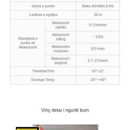
Gama e punës
Maks.40m/Min.6.5m
Lartësia e ngritjes
30 m
Mekanizmi
0~15m/min
ngritës
Mekanizmi
~ 120s
Shpejtësia e
luffing
punës së
Mekanizëm
Mekanizmit
0.5 r/min
rrotullues
Mekanizmi i
2,7~27m/min
drejtimit
Thembra/Trim
≤5°/ ≤2°
Desinge Temp.
-20°~+40°
Vinç detar i ngurtë bum