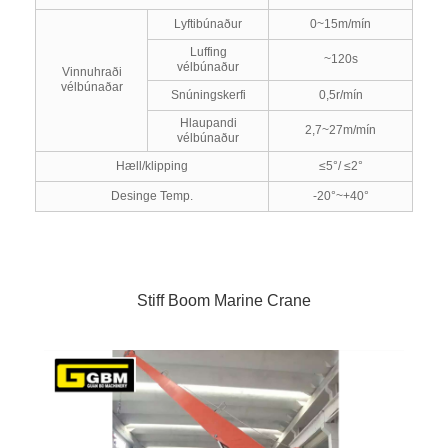
Lyftibúnaður
0~15m/mín
Luffing
~120s
vélbúnaður
Vinnuhraði
vélbúnaðar
Snúningskerfi
0,5r/mín
Hlaupandi
2,7~27m/mín
vélbúnaður
Hæll/klipping
≤5°/ ≤2°
Desinge Temp.
-20°~+40°
Stiff Boom Marine Crane