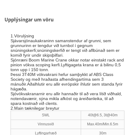
Upplýsingar um vöru
1.Vörulýsing
Sjávarsjónaukakraninn samanstendur af grunni, sem
grunnurinn er tengdur við turnbol í gegnum
snúningskerfi;snúningskerfið er tengt við aflbúnað sem er
komið fyrir undir skipsþilfari.
Sjónræni Boom Marine Crane okkar notar einstakt rack and
pinion vökva scoping kerfi.Lyftigageta krana er á bilinu 0,5
tonn upp í 150 tonn.
Þessi 3T40M vökvakrani hefur samþykkt af ABS Class
Society og með hraðasta afhendingartíma sem 3
mánuðir.Aðalhlutir eru allir evrópskir íhlutir sem standa fyrir
hágæða.
Sjóvökvakranarnir eru allir hannaðir til að vera lítið viðhald,
notendavænir, sýna mikla afköst og áreiðanleika, til að
spara kostnað við clents.
2.Main tæknilegar breytur
SWL
40t@6.5, 3t@40m
Vinnusvið
Max.40m/Min.6.5m
Lyftingarhæð
30m