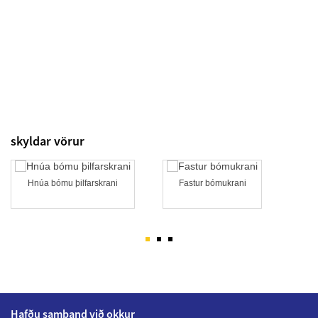
skyldar vörur
Hnúa bómu þilfarskrani
Fastur bómukrani
Hafðu samband við okkur