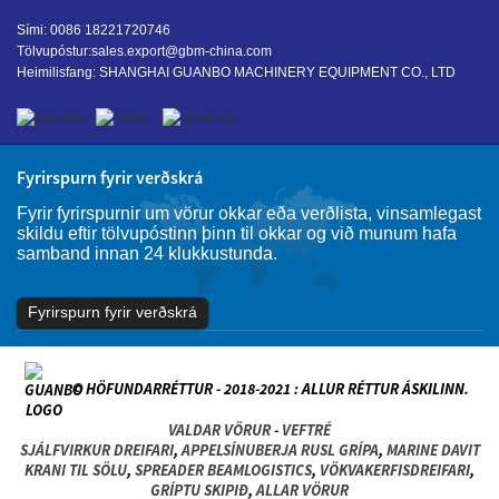
Sími: 0086 18221720746
Tölvupóstur:
sales.export@gbm-china.com
Heimilisfang: SHANGHAI GUANBO MACHINERY EQUIPMENT CO., LTD
Fyrirspurn fyrir verðskrá
Fyrir fyrirspurnir um vörur okkar eða verðlista, vinsamlegast
skildu eftir tölvupóstinn þinn til okkar og við munum hafa
samband innan 24 klukkustunda.
Fyrirspurn fyrir verðskrá
© HÖFUNDARRÉTTUR - 2018-2021 : ALLUR RÉTTUR ÁSKILINN.
VALDAR VÖRUR
-
VEFTRÉ
SJÁLFVIRKUR DREIFARI
,
APPELSÍNUBERJA RUSL GRÍPA
,
MARINE DAVIT
KRANI TIL SÖLU
,
SPREADER BEAMLOGISTICS
,
VÖKVAKERFISDREIFARI
,
GRÍPTU SKIPIÐ
,
ALLAR VÖRUR