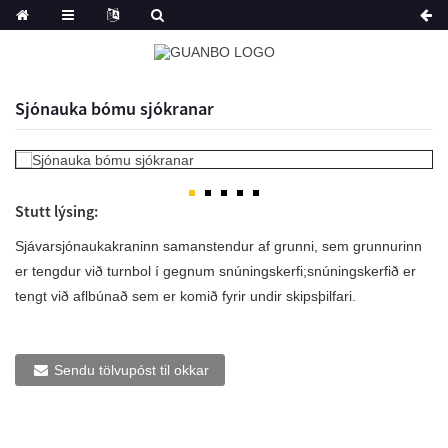
Sjónauka bómu sjókranar
Stutt lýsing:
Sjávarsjónaukakraninn samanstendur af grunni, sem grunnurinn
er tengdur við turnbol í gegnum snúningskerfi;snúningskerfið er
tengt við aflbúnað sem er komið fyrir undir skipsþilfari.
Sendu tölvupóst til okkar