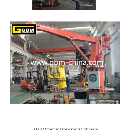
10T3M fastur krani með fjölvirkni