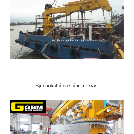
Sjónaukabóma sjóþilfarskrani