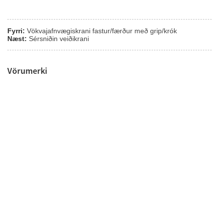
Fyrri:
Vökvajafnvægiskrani fastur/færður með grip/krók
Næst:
Sérsniðin veiðikrani
Vörumerki