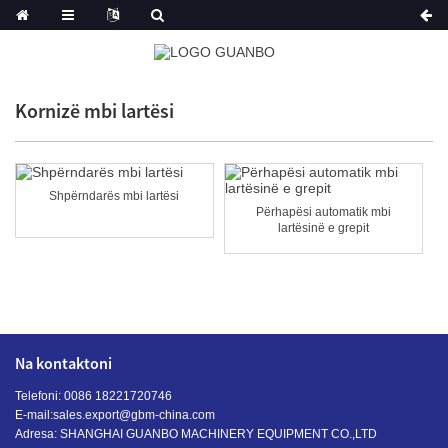
Kornizë mbi lartësi
Shpërndarës mbi lartësi
Përhapësi automatik mbi
lartësinë e grepit
Na kontaktoni
Telefoni: 0086 18221720746
E-mail:
sales.export@gbm-china.com
Adresa: SHANGHAI GUANBO MACHINERY EQUIPMENT CO.,LTD