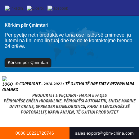
Kërkim për Çmimtari
Për pyetje rreth produkteve tona ose listës së çmimeve, ju
lutemi na lini emailin tuaj dhe ne do të kontaktojmë brenda
24 orëve.
Kërkim për Çmimtari
© COPYRIGHT - 2018-2021 : TË GJITHA TË DREJTAT E REZERVUARA.
PRODUKTET E VEÇUARA
-
HARTA E FAQES
PËRHAPËSE ENËSH HIDRAULIKE
,
PËRHAPËSI AUTOMATIK
,
SHITJE MARINE
DAVIT CRANE
,
SPREADER BEAMLOGISTICS
,
KAPJA E LËVOZHGËS SË
PORTOKALLIT
,
KAPNI ANIJEN
,
TË GJITHA PRODUKTET
0086 18221720746
sales.export@gbm-china.com