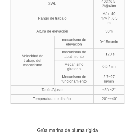
40t@6.5,
SWL
3t@40m
Máx. 40
Rango de trabajo
m/Mín. 6,5
m
Altura de elevación
30m
mecanismo de
0~15m/min
elevación
mecanismo de
~120 s
Velocidad de
abatimiento
trabajo del
Mecanismo
mecanismo
0.5r/min
giratorio
Mecanismo de
2,7~27
funcionamiento
m/min
Tacón/Ajuste
≤5°/ ≤2°
Temperatura de diseño.
-20°~+40°
Grúa marina de pluma rígida