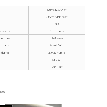
40t@6.5, 3t@40m
Max.40m/Min.6,5m
30 m
anizmus
0~15 m/min
hanizmus
~120 rokov
nizmus
0,5 ot./min
anizmus
2,7~27 m/min
≤5°/ ≤2°
-20°~+40°
iav