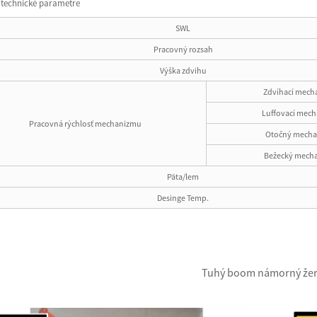
 technické parametre
SWL
Pracovný rozsah
Výška zdvihu
Zdvíhací mech
Luffovací mec
Pracovná rýchlosť mechanizmu
Otočný mecha
Bežecký mech
Päta/lem
Desinge Temp.
Tuhý boom námorný žer