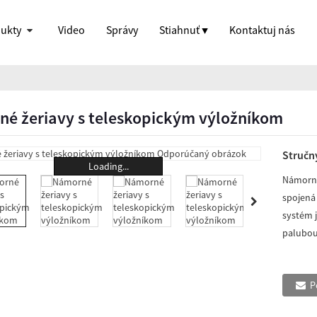
ukty
Video
Správy
Stiahnuť ▼
Kontaktuj nás
é žeriavy s teleskopickým výložníkom
Stručný
Loading...
Námorný
spojená
systém 
palubou
P