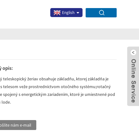
English
 opis:
 teleskopický žeriav obsahuje základňu, ktorej základňa je
 s telesom veže prostredníctvom otočného systému;rotačný
je spojený s energetickým zariadením, ktoré je umiestnené pod
x
 lode.
ošlite nám e-mail