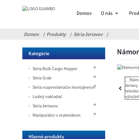
Domov
O nás
Prod
Domov
Produkty
Séria žeriavov
Nepriepustný
drapák
Námorn
Kategórie
Námorné
žeriavy
Séria Bulk Cargo Hopper
s
teleskopickým
Séria Grab
výložníkom
Hydraulický
Séria rozprestieračov kontajnerov
vyvažovací
žeriav
Lodný nakladač
pevný/pojazdný
Séria žeriavov
s
Hydraulická
drapákom/hákom
Manipulátor s materiálom
uchopovacia
lyžica
rýpadla
Nepriepustný
Hlavné produkty