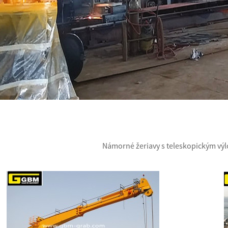
Námorné žeriavy s teleskopickým v