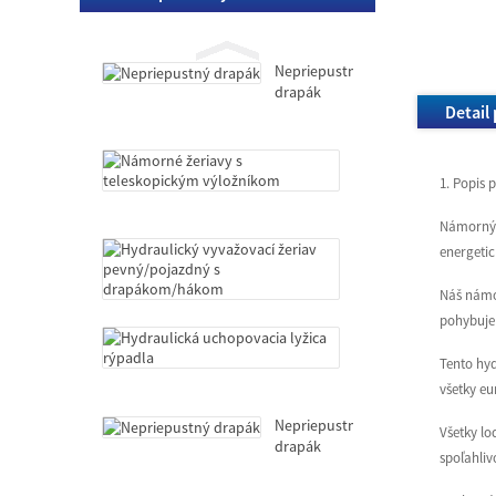
drapák
Nepriepustný
drapák
Detail
Námorné
žeriavy
1. Popis 
s
teleskopickým
Námorný t
výložníkom
Hydraulický
energetic
vyvažovací
žeriav
Náš námo
pevný/pojazdný
pohybuje 
s
Hydraulická
drapákom/hákom
uchopovacia
Tento hyd
lyžica
všetky eu
rýpadla
Nepriepustný
Všetky lo
drapák
spoľahliv