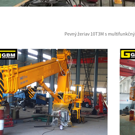
Pevný žeriav 10T3M s multifunkčn