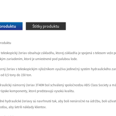
 produktu
Štítky produktu
produktu
eleskopický žeriav obsahuje základňu, ktorej základňa je spojená s telesom veže 
kým zariadením, ktoré je umiestnené pod palubou lode.
rný žeriav s teleskopickým výložníkom využíva jedinečný systém hydraulického z
od 0,5 tony do 150 ton.
raulický námorný žeriav 3T40M bol schválený spoločnosťou ABS Class Society a má
rópske komponenty, ktoré predstavujú vysokú kvalitu.
dné hydraulické žeriavy sú navrhnuté tak, aby boli nenáročné na údržbu, boli užív
osťou, aby šetrili náklady klientov.