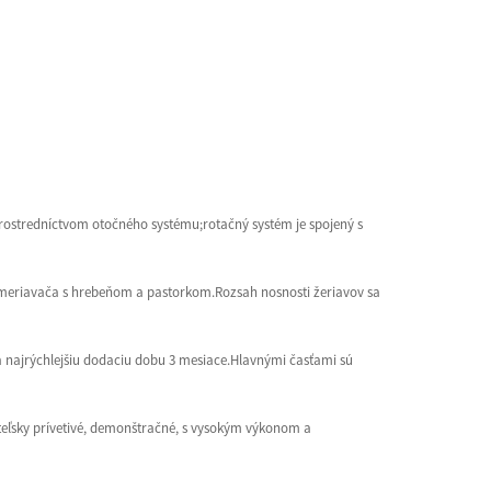
prostredníctvom otočného systému;rotačný systém je spojený s
ameriavača s hrebeňom a pastorkom.Rozsah nosnosti žeriavov sa
 najrýchlejšiu dodaciu dobu 3 mesiace.Hlavnými časťami sú
ateľsky prívetivé, demonštračné, s vysokým výkonom a