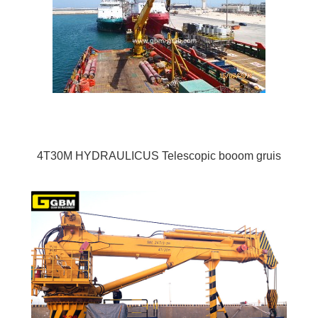
4T30M HYDRAULICUS Telescopic booom gruis