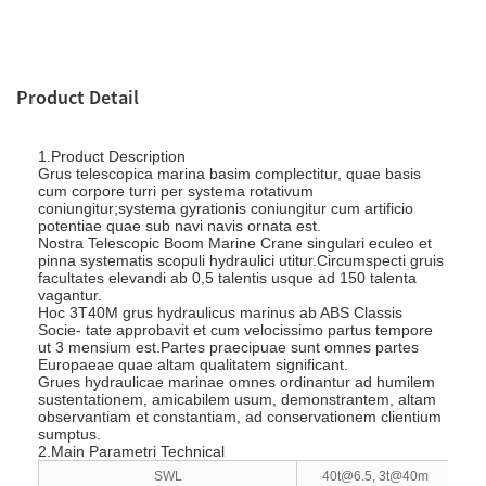
Product Detail
1.Product Description
Grus telescopica marina basim complectitur, quae basis
cum corpore turri per systema rotativum
coniungitur;systema gyrationis coniungitur cum artificio
potentiae quae sub navi navis ornata est.
Nostra Telescopic Boom Marine Crane singulari eculeo et
pinna systematis scopuli hydraulici utitur.Circumspecti gruis
facultates elevandi ab 0,5 talentis usque ad 150 talenta
vagantur.
Hoc 3T40M grus hydraulicus marinus ab ABS Classis
Socie- tate approbavit et cum velocissimo partus tempore
ut 3 mensium est.Partes praecipuae sunt omnes partes
Europaeae quae altam qualitatem significant.
Grues hydraulicae marinae omnes ordinantur ad humilem
sustentationem, amicabilem usum, demonstrantem, altam
observantiam et constantiam, ad conservationem clientium
sumptus.
2.Main Parametri Technical
SWL
40t@6.5, 3t@40m