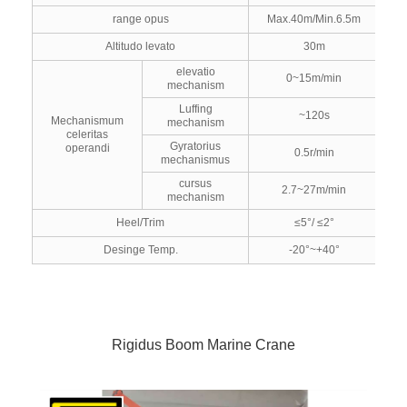
range opus
Max.40m/Min.6.5m
Altitudo levato
30m
elevatio
0~15m/min
mechanism
Luffing
~120s
Mechanismum
mechanism
celeritas
Gyratorius
operandi
0.5r/min
mechanismus
cursus
2.7~27m/min
mechanism
Heel/Trim
≤5°/ ≤2°
Desinge Temp.
-20°~+40°
Rigidus Boom Marine Crane