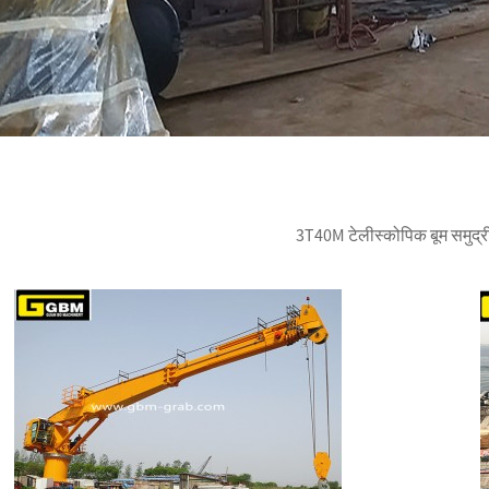
3T40M टेलीस्कोपिक बूम समुद्री