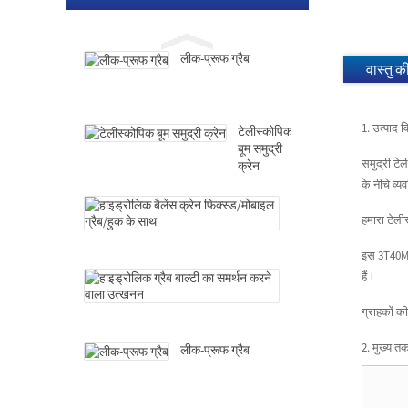
वाला
उत्खनन
लीक-प्रूफ ग्रैब
वास्तु क
1. उत्पाद 
टेलीस्कोपिक
बूम समुद्री
समुद्री टे
क्रेन
के नीचे व्
हाइड्रोलिक
हमारा टेली
बैलेंस
क्रेन
फिक्स्ड/
इस 3T40M ह
मोबाइल
हाइड्रोलिक
हैं।
ग्रैब/
ग्रैब
हुक
बाल्टी
ग्राहकों क
के
का
साथ
समर्थन
2. मुख्य त
लीक-प्रूफ ग्रैब
करने
वाला
उत्खनन