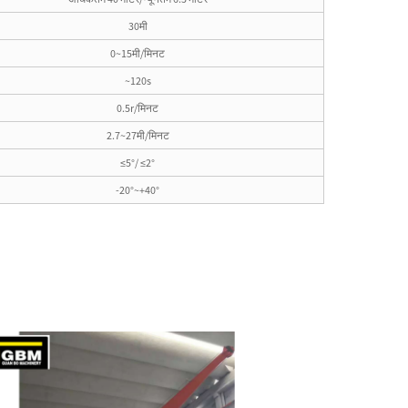
30मी
0~15मी/मिनट
~120s
0.5r/मिनट
2.7~27मी/मिनट
≤5°/ ≤2°
-20°~+40°