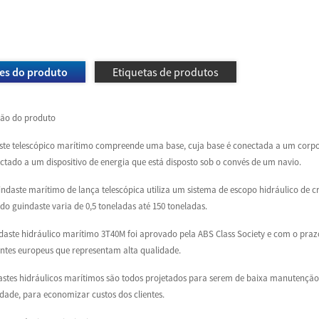
es do produto
Etiquetas de produtos
ção do produto
te telescópico marítimo compreende uma base, cuja base é conectada a um corpo d
ctado a um dispositivo de energia que está disposto sob o convés de um navio.
ndaste marítimo de lança telescópica utiliza um sistema de escopo hidráulico de 
do guindaste varia de 0,5 toneladas até 150 toneladas.
daste hidráulico marítimo 3T40M foi aprovado pela ABS Class Society e com o praz
tes europeus que representam alta qualidade.
stes hidráulicos marítimos são todos projetados para serem de baixa manutenção,
idade, para economizar custos dos clientes.