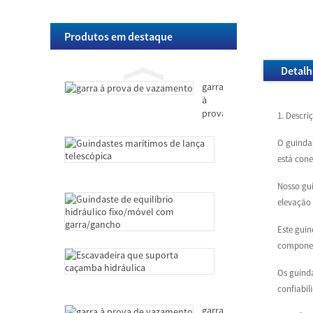
suporta
caçamba
hidráulica
garra
Produtos em destaque
à
prova
Detalh
de
vazamento
garra
à
prova
1. Descri
de
vazamento
Guindastes
O guindas
marítimos
está cone
de
lança
Nosso gui
telescópica
Guindaste
elevação 
de
equilíbrio
Este guin
hidráulico
componen
fixo/móvel
Escavadeira
com
que
Os guinda
garra/gancho
suporta
confiabil
caçamba
hidráulica
garra