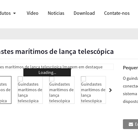
dutos
Vídeo
Notícias
Download
Contate-nos
stes marítimos de lança telescópica
Pequen
Loading...
O guind
conecta
sistema 
dispost
E