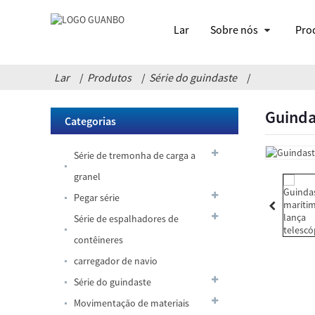
Lar
Sobre nós
Pro
Lar
Produtos
Série do guindaste
Guinda
Categorias
garra
à
prova
Série de tremonha de carga a
de
vazamento
granel
Guindastes
marítimos
Pegar série
de
lança
Série de espalhadores de
telescópica
Guindaste
contêineres
de
equilíbrio
carregador de navio
hidráulico
Série do guindaste
fixo/móvel
Escavadeira
com
Movimentação de materiais
que
garra/gancho