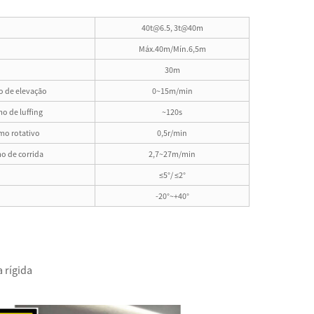
40t@6.5, 3t@40m
Máx.40m/Mín.6,5m
30m
 de elevação
0~15m/min
o de luffing
~120s
mo rotativo
0,5r/min
o de corrida
2,7~27m/min
≤5°/ ≤2°
-20°~+40°
 rígida