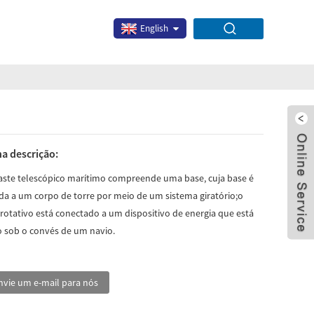
English
a descrição:
aste telescópico marítimo compreende uma base, cuja base é
da a um corpo de torre por meio de um sistema giratório;o
rotativo está conectado a um dispositivo de energia que está
x
o sob o convés de um navio.
nvie um e-mail para nós