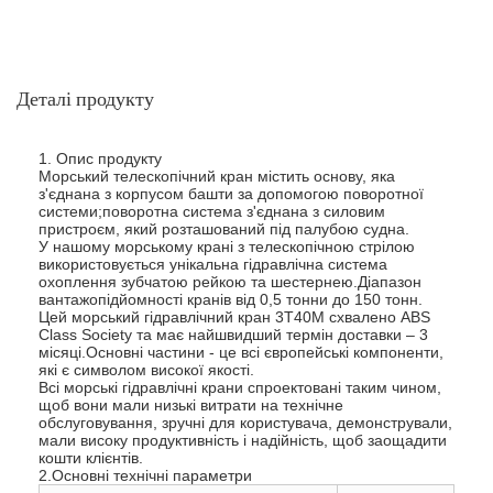
Деталі продукту
1. Опис продукту
Морський телескопічний кран містить основу, яка
з'єднана з корпусом башти за допомогою поворотної
системи;поворотна система з'єднана з силовим
пристроєм, який розташований під палубою судна.
У нашому морському крані з телескопічною стрілою
використовується унікальна гідравлічна система
охоплення зубчатою рейкою та шестернею.Діапазон
вантажопідйомності кранів від 0,5 тонни до 150 тонн.
Цей морський гідравлічний кран 3T40M схвалено ABS
Class Society та має найшвидший термін доставки – 3
місяці.Основні частини - це всі європейські компоненти,
які є символом високої якості.
Всі морські гідравлічні крани спроектовані таким чином,
щоб вони мали низькі витрати на технічне
обслуговування, зручні для користувача, демонстрували,
мали високу продуктивність і надійність, щоб заощадити
кошти клієнтів.
2.Основні технічні параметри