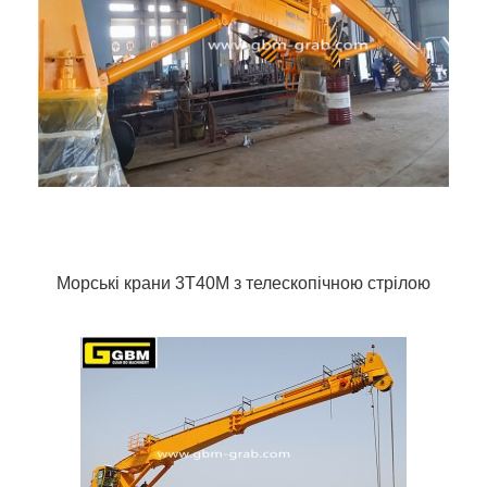
Морські крани 3Т40М з телескопічною стрілою