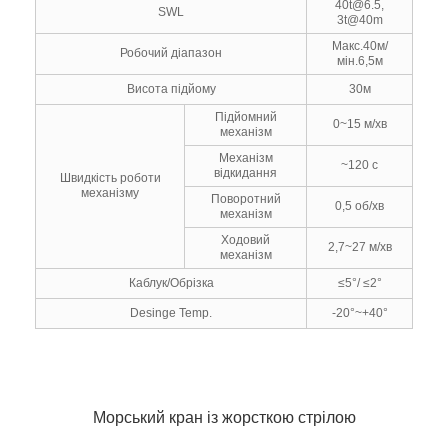
40t@6.5,
SWL
3t@40m
Макс.40м/
Робочий діапазон
мін.6,5м
Висота підйому
30м
Підйомний
0~15 м/хв
механізм
Механізм
~120 с
відкидання
Швидкість роботи
механізму
Поворотний
0,5 об/хв
механізм
Ходовий
2,7~27 м/хв
механізм
Каблук/Обрізка
≤5°/ ≤2°
Desinge Temp.
-20°~+40°
Морський кран із жорсткою стрілою