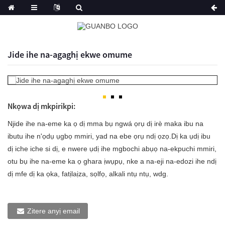
Jide ihe na-agaghị ekwe omume
Nkọwa dị mkpirikpi:
Njide ihe na-eme ka ọ dị mma bụ ngwá ọrụ dị irè maka ibu na
ibutu ihe n'ọdụ ụgbọ mmiri, yad na ebe ọrụ ndị ọzọ.Dị ka ụdị ibu
dị iche iche si dị, e nwere ụdị ihe mgbochi abụọ na-ekpuchi mmiri,
otu bụ ihe na-eme ka ọ ghara ịwụpụ, nke a na-eji na-edozi ihe ndị
dị mfe dị ka ọka, fatịlaịza, sọlfọ, alkali ntụ ntụ, wdg.
Zitere anyị email