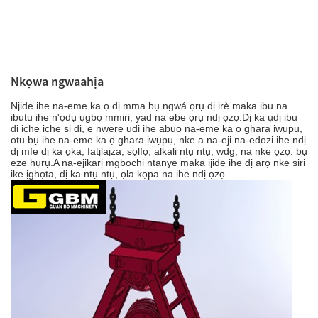
Nkọwa ngwaahịa
Njide ihe na-eme ka ọ dị mma bụ ngwá ọrụ dị irè maka ibu na
ibutu ihe n'ọdụ ụgbọ mmiri, yad na ebe ọrụ ndị ọzọ.Dị ka ụdị ibu
dị iche iche si dị, e nwere ụdị ihe abụọ na-eme ka ọ ghara ịwụpụ,
otu bụ ihe na-eme ka ọ ghara ịwụpụ, nke a na-eji na-edozi ihe ndị
dị mfe dị ka ọka, fatịlaịza, sọlfọ, alkali ntụ ntụ, wdg, na nke ọzọ. bụ
eze hụrụ.A na-ejikarị mgbochi ntanye maka ijide ihe dị arọ nke siri
ike ịghọta, dị ka ntụ ntụ, ọla kọpa na ihe ndị ọzọ.