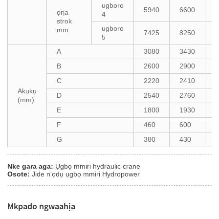
ugboro
5940
6600
7
ọrịa
4
strok
ugboro
mm
7425
8250
8
5
A
3080
3430
3
B
2600
2900
3
C
2220
2410
2
Akụkụ
D
2540
2760
2
(mm)
E
1800
1930
2
F
460
600
8
G
380
430
4
Nke gara aga:
Ụgbọ mmiri hydraulic crane
Osote:
Jide n'ọdụ ụgbọ mmiri Hydropower
Mkpado ngwaahịa