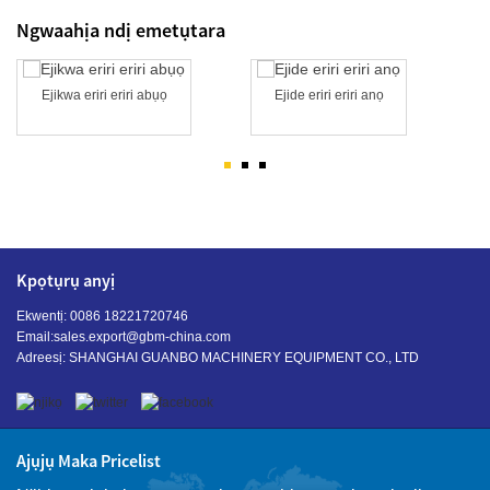
Ngwaahịa ndị emetụtara
Ejikwa eriri eriri abụọ
Ejide eriri eriri anọ
Kpọtụrụ anyị
Ekwentị: 0086 18221720746
Email:
sales.export@gbm-china.com
Adreesị: SHANGHAI GUANBO MACHINERY EQUIPMENT CO., LTD
Ajụjụ Maka Pricelist