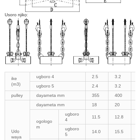
Usoro njikọ:
ugboro 4
2.5
3.2
4
ike
(m3)
ugboro 5
2.4
3.2
4
pulley
dayameta mm
355
400
4
dayameta mm
18
20
2
ugboro
11.5
12.8
1
4
ogologo
m
ugboro
Ụdọ
14.0
15.5
1
5
waya