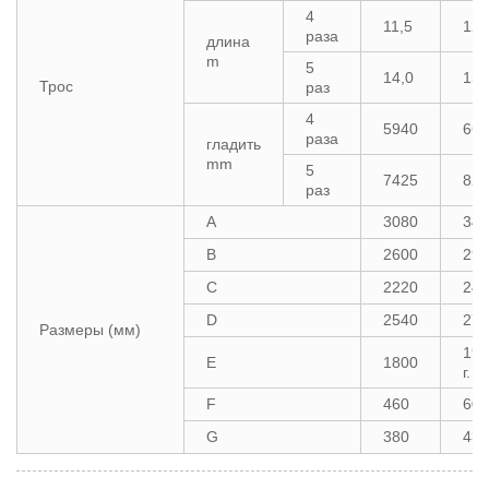
4
11,5
12,
раза
длина
m
5
14,0
15,
Трос
раз
4
5940
660
раза
гладить
mm
5
7425
825
раз
A
3080
343
B
2600
290
C
2220
241
D
2540
276
Размеры (мм)
193
E
1800
г.
F
460
600
G
380
430