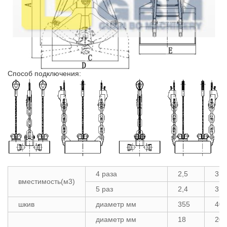
Способ подключения:
4 раза
2,5
3.2
вместимость(м3)
5 раз
2,4
3.2
шкив
диаметр мм
355
400
диаметр мм
18
20