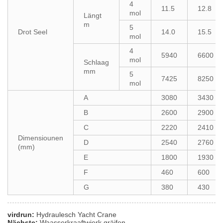
4
11.5
12.8
mol
Längt
m
5
Drot Seel
14.0
15.5
mol
4
5940
6600
mol
Schlaag
mm
5
7425
8250
mol
A
3080
3430
B
2600
2900
C
2220
2410
Dimensiounen
D
2540
2760
(mm)
E
1800
1930
F
460
600
G
380
430
virdrun:
Hydraulesch Yacht Crane
Nächste:
Waasserkraaftwierk gräifen