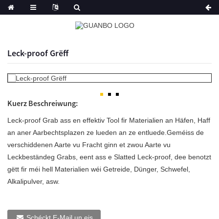
Leck-proof Grëff
Kuerz Beschreiwung:
Leck-proof Grab ass en effektiv Tool fir Materialien an Häfen, Haff
an aner Aarbechtsplazen ze lueden an ze entluede.Geméiss de
verschiddenen Aarte vu Fracht ginn et zwou Aarte vu
Leckbeständeg Grabs, eent ass e Slatted Leck-proof, dee benotzt
gëtt fir méi hell Materialien wéi Getreide, Dünger, Schwefel,
Alkalipulver, asw.
Schéckt E-Mail un eis