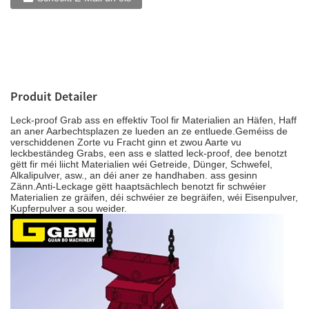
Produit Detailer
Leck-proof Grab ass en effektiv Tool fir Materialien an Häfen, Haff
an aner Aarbechtsplazen ze lueden an ze entluede.Geméiss de
verschiddenen Zorte vu Fracht ginn et zwou Aarte vu
leckbeständeg Grabs, een ass e slatted leck-proof, dee benotzt
gëtt fir méi liicht Materialien wéi Getreide, Dünger, Schwefel,
Alkalipulver, asw., an déi aner ze handhaben. ass gesinn
Zänn.Anti-Leckage gëtt haaptsächlech benotzt fir schwéier
Materialien ze gräifen, déi schwéier ze begräifen, wéi Eisenpulver,
Kupferpulver a sou weider.