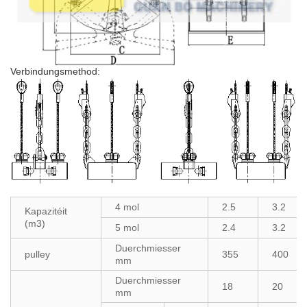
Verbindungsmethod:
4 mol
2.5
3.2
Kapazitéit
(m3)
5 mol
2.4
3.2
Duerchmiesser
pulley
355
400
mm
Duerchmiesser
18
20
mm