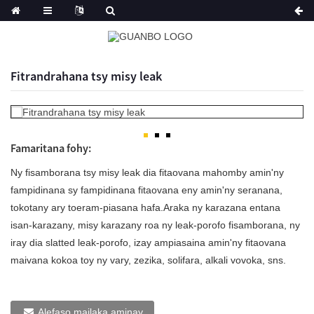
Fitrandrahana tsy misy leak
Famaritana fohy:
Ny fisamborana tsy misy leak dia fitaovana mahomby amin'ny
fampidinana sy fampidinana fitaovana eny amin'ny seranana,
tokotany ary toeram-piasana hafa.Araka ny karazana entana
isan-karazany, misy karazany roa ny leak-porofo fisamborana, ny
iray dia slatted leak-porofo, izay ampiasaina amin'ny fitaovana
maivana kokoa toy ny vary, zezika, solifara, alkali vovoka, sns.
Alefaso mailaka aminay