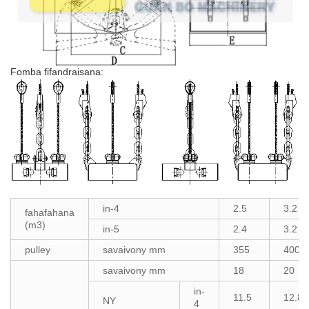
Fomba fifandraisana:
in-4
2.5
3.2
fahafahana
(m3)
in-5
2.4
3.2
pulley
savaivony mm
355
400
savaivony mm
18
20
in-
11.5
12.8
NY
4