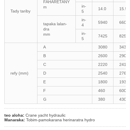
FAHARETANY
in-
m
14.0
15.5
Tady tariby
5
in-
5940
6600
tapaka lalan-
4
dra
in-
mm
7425
8250
5
A
3080
3430
B
2600
2900
C
2220
2410
refy (mm)
D
2540
2760
E
1800
1930
F
460
600
G
380
430
teo aloha:
Crane yacht hydraulic
Manaraka:
Tobim-pamokarana herinaratra hydro