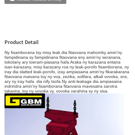
Product Detail
Ny fisamborana tsy misy leak dia fitaovana mahomby amin'ny
fampidinana sy fampidinana fitaovana eny amin'ny seranana,
tokotany ary toeram-piasana hafa.Araka ny karazana entana
isan-karazany, misy karazany roa ny leak-porofo fisamborana, ny
iray dia slatted leak-porofo, izay ampiasaina amin'ny fikarakarana
fitaovana maivana toy ny voa, zezika, solifara, alkali vovoka, sns,
ary ny iray hafa. dia nify tsofa.Ny anti-leakage dia ampiasaina
indrindra amin'ny fisamborana fitaovana mavesatra sarotra
takarina, toy ny vovoka vy, vovoka varahina sy ny sisa.