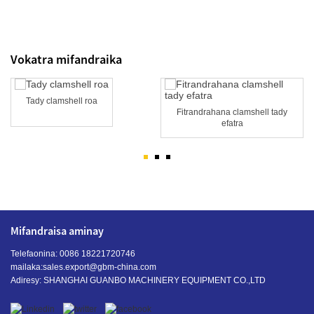
Vokatra mifandraika
Tady clamshell roa
Fitrandrahana clamshell tady
efatra
Mifandraisa aminay
Telefaonina: 0086 18221720746
mailaka:
sales.export@gbm-china.com
Adiresy: SHANGHAI GUANBO MACHINERY EQUIPMENT CO.,LTD