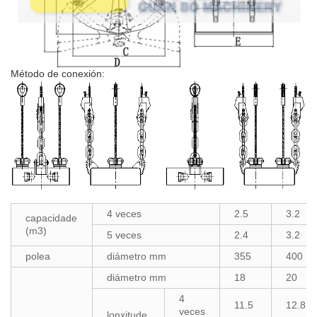
Método de conexión:
4 veces
2.5
3.2
capacidade
(m3)
5 veces
2.4
3.2
polea
diámetro mm
355
400
diámetro mm
18
20
4
11.5
12.8
veces
lonxitude