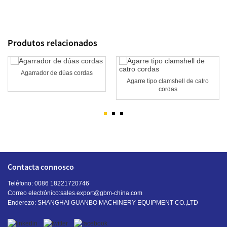
Produtos relacionados
Agarrador de dúas cordas
Agarre tipo clamshell de catro
cordas
Contacta connosco
Teléfono: 0086 18221720746
Correo electrónico:
sales.export@gbm-china.com
Enderezo: SHANGHAI GUANBO MACHINERY EQUIPMENT CO.,LTD