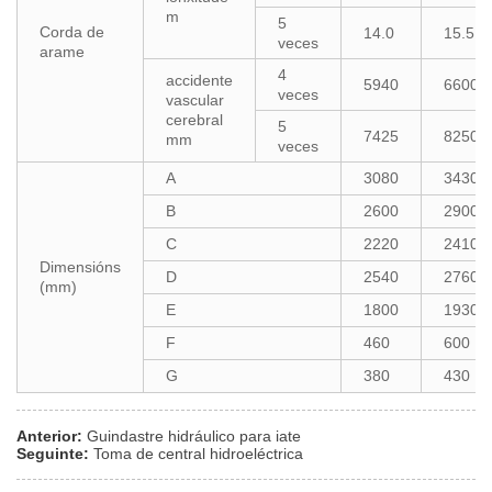
m
5
Corda de
14.0
15.5
veces
arame
4
accidente
5940
6600
veces
vascular
cerebral
5
7425
8250
mm
veces
A
3080
3430
B
2600
2900
C
2220
2410
Dimensións
D
2540
2760
(mm)
E
1800
1930
F
460
600
G
380
430
Anterior:
Guindastre hidráulico para iate
Seguinte:
Toma de central hidroeléctrica