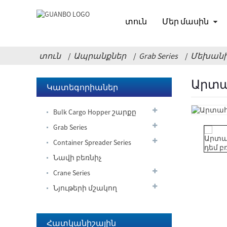
տուն
Մեր մասին
տուն
Ապրանքներ
Grab Series
Մեխանի
Արտահոսքի
Արտա
դեմ
Կատեգորիաներ
բռնում
Bulk Cargo Hopper շարքը
Հեռադիտակայի
բում
Grab Series
ծովային
Container Spreader Series
կռունկներ
Հիդրավլիկ
Նավի բեռնիչ
հավասարակշռո
Crane Series
կռունկ
ֆիքսված/
Նյութերի մշակող
շարժական՝
Էքսկավատոր,
բռնակով/
որն
կեռիկով
Հատկանիշային
աջակցում