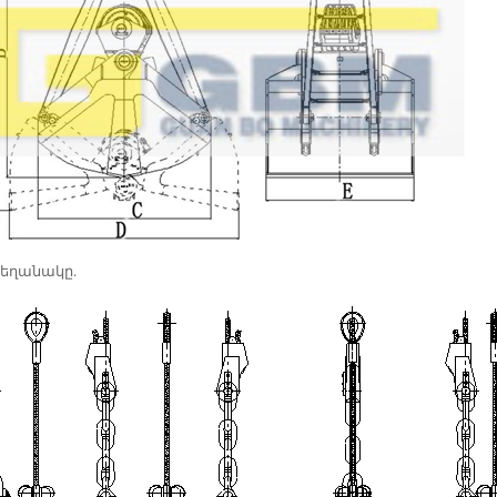
ն
ւթյան
եղանակը.