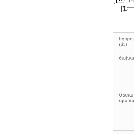
հզորու
(մ3)
ճախա
Մետա
պարա