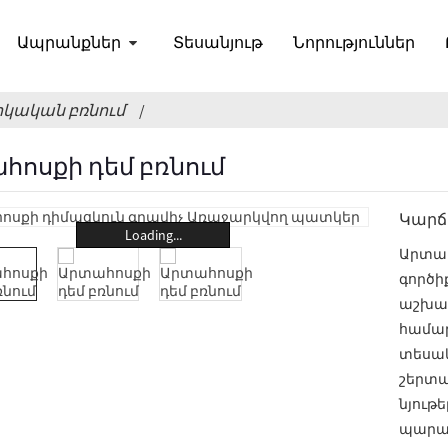
Ապրանքներ
Տեսանյութ
Նորություններ
կական բռնում
հոսքի դեմ բռնում
Կարճ
ն
Loading...
Արտահ
գործի
աշխատ
ւթյան
համար
տեսակ
շերտա
նյութ
պարար