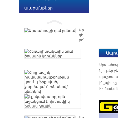
է
ապրանքներ
հիդրավլիկ
Արտահոսքի
բռնակ
դեմ
դույլին
բռնում
Արտահոսքի
դեմ
բռնում
Հեռադիտակայի
Ապրա
բում
ծովային
Արտահոսք
կռունկներ
նյութեր բ
Հիդրավլիկ
պաշտպանվ
հավասարակշռո
կռունկ
ինչպիսիք 
ֆիքսված/
հիմնականո
շարժական՝
Էքսկավատոր,
բռնակով/
որն
կեռիկով
աջակցում
է
հիդրավլիկ
Արտահոսքի