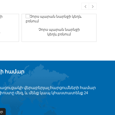
Նիկե
Չորս պարան նարնջի
մ
կեղև բռնում
կի համար
ացուցակի վերաբերյալ հարցումների համար
լ.փոստը մեզ, և մենք կապ կհաստատենք 24
ար