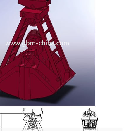
ն
ւթյան