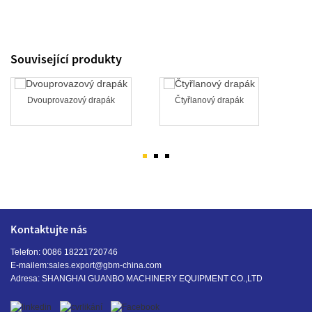
Související produkty
Dvouprovazový drapák
Čtyřlanový drapák
Kontaktujte nás
Telefon: 0086 18221720746
E-mailem:
sales.export@gbm-china.com
Adresa: SHANGHAI GUANBO MACHINERY EQUIPMENT CO.,LTD