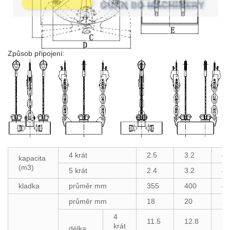
Způsob připojení:
4 krát
2.5
3.2
4,
kapacita
(m3)
5 krát
2.4
3.2
4,
kladka
průměr mm
355
400
45
průměr mm
18
20
22
4
11.5
12.8
13
krát
délka