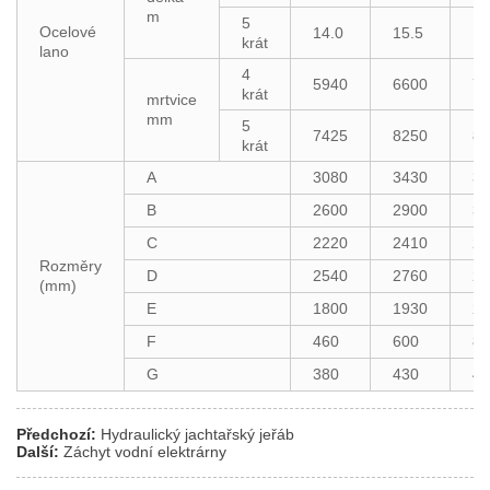
m
5
Ocelové
14.0
15.5
16
krát
lano
4
5940
6600
71
krát
mrtvice
mm
5
7425
8250
88
krát
A
3080
3430
37
B
2600
2900
31
C
2220
2410
26
Rozměry
D
2540
2760
29
(mm)
E
1800
1930
20
F
460
600
80
G
380
430
48
Předchozí:
Hydraulický jachtařský jeřáb
Další:
Záchyt vodní elektrárny