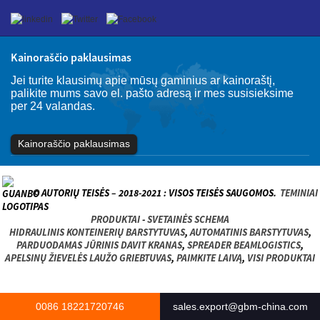
Kainoraščio paklausimas
Jei turite klausimų apie mūsų gaminius ar kainoraštį,
palikite mums savo el. pašto adresą ir mes susisieksime
per 24 valandas.
Kainoraščio paklausimas
© AUTORIŲ TEISĖS – 2018-2021 : VISOS TEISĖS SAUGOMOS.
TEMINIAI
PRODUKTAI
-
SVETAINĖS SCHEMA
HIDRAULINIS KONTEINERIŲ BARSTYTUVAS
,
AUTOMATINIS BARSTYTUVAS
,
PARDUODAMAS JŪRINIS DAVIT KRANAS
,
SPREADER BEAMLOGISTICS
,
APELSINŲ ŽIEVELĖS LAUŽO GRIEBTUVAS
,
PAIMKITE LAIVĄ
,
VISI PRODUKTAI
0086 18221720746
sales.export@gbm-china.com