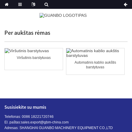
Per aukštas rėmas
Viršutinis barstytuvas
Automatinis kablio aukštis
barstytuvas
Susisiekite su mumis
Telefonas: 0086 18221720746
El. paštas:
sales.export@gbm-china.com
Adresas: SHANGHAI GUANBO MACHINERY EQUIPMENT CO.,LTD