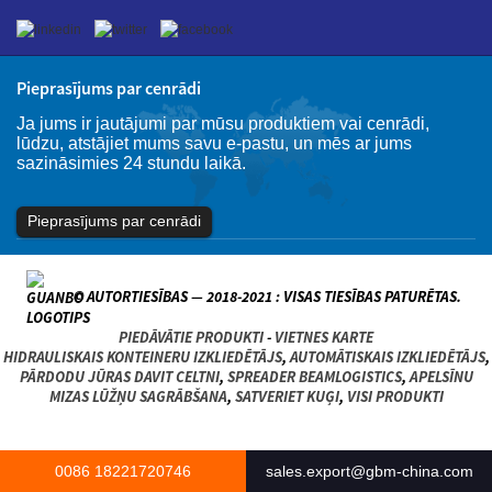
Pieprasījums par cenrādi
Ja jums ir jautājumi par mūsu produktiem vai cenrādi,
lūdzu, atstājiet mums savu e-pastu, un mēs ar jums
sazināsimies 24 stundu laikā.
Pieprasījums par cenrādi
© AUTORTIESĪBAS — 2018-2021 : VISAS TIESĪBAS PATURĒTAS.
PIEDĀVĀTIE PRODUKTI
-
VIETNES KARTE
HIDRAULISKAIS KONTEINERU IZKLIEDĒTĀJS
,
AUTOMĀTISKAIS IZKLIEDĒTĀJS
,
PĀRDODU JŪRAS DAVIT CELTNI
,
SPREADER BEAMLOGISTICS
,
APELSĪNU
MIZAS LŪŽŅU SAGRĀBŠANA
,
SATVERIET KUĢI
,
VISI PRODUKTI
0086 18221720746
sales.export@gbm-china.com