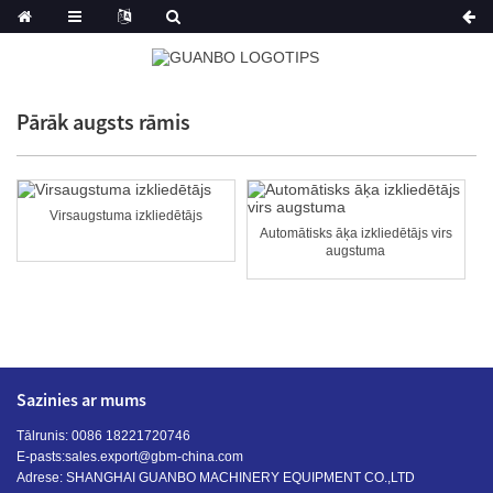
Pārāk augsts rāmis
Virsaugstuma izkliedētājs
Automātisks āķa izkliedētājs virs
augstuma
Sazinies ar mums
Tālrunis: 0086 18221720746
E-pasts:
sales.export@gbm-china.com
Adrese: SHANGHAI GUANBO MACHINERY EQUIPMENT CO.,LTD