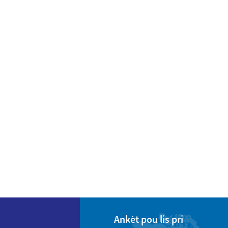
Ankèt pou lis pri