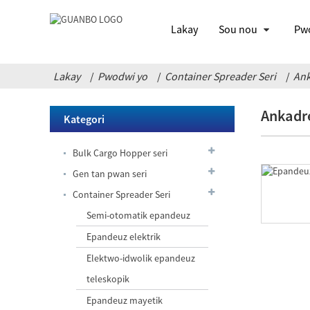
Lakay
Sou nou
Pw
Lakay
Pwodwi yo
Container Spreader Seri
Ank
Ankadr
Kategori
Bulk Cargo Hopper seri
Gen tan pwan seri
Container Spreader Seri
Semi-otomatik epandeuz
Epandeuz elektrik
Elektwo-idwolik epandeuz
teleskopik
Leak-prèv pwan
Epandeuz mayetik