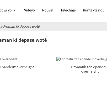
odwi yo
Videyo
Nouvèl
Telechaje
Kontakte nou
adreman ki depase wotè
eman ki depase wotè
Epandeuz overheight
Otomatik zen epande
overheight