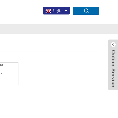
English
ur
x