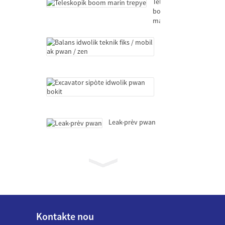
Teleskopik
boom
marin
trepye
Balans
idwolik
teknik
fiks
/
Excavator
mobil
sipòte
ak
idwolik
pwan
pwan
/
bokit
Leak-prèv pwan
zen
Teleskopik
boom
marin
trepye
Balans
idwolik
Kontakte nou
teknik