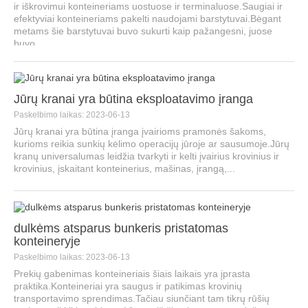
ir iškrovimui konteineriams uostuose ir terminaluose.Saugiai ir
efektyviai konteineriams pakelti naudojami barstytuvai.Bėgant
metams šie barstytuvai buvo sukurti kaip pažangesni, juose
buvo...
Jūrų kranai yra būtina eksploatavimo įranga
Paskelbimo laikas: 2023-06-13
Jūrų kranai yra būtina įranga įvairioms pramonės šakoms,
kurioms reikia sunkių kėlimo operacijų jūroje ar sausumoje.Jūrų
kranų universalumas leidžia tvarkyti ir kelti įvairius krovinius ir
krovinius, įskaitant konteinerius, mašinas, įrangą,...
dulkėms atsparus bunkeris pristatomas
konteineryje
Paskelbimo laikas: 2023-06-13
Prekių gabenimas konteineriais šiais laikais yra įprasta
praktika.Konteineriai yra saugus ir patikimas krovinių
transportavimo sprendimas.Tačiau siunčiant tam tikrų rūšių