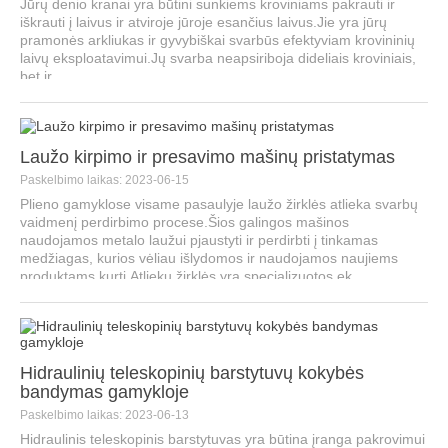
Jūrų denio kranai yra būtini sunkiems kroviniams pakrauti ir
iškrauti į laivus ir atviroje jūroje esančius laivus.Jie yra jūrų
pramonės arkliukas ir gyvybiškai svarbūs efektyviam krovininių
laivų eksploatavimui.Jų svarba neapsiriboja dideliais kroviniais,
bet ir...
Laužo kirpimo ir presavimo mašinų pristatymas
Paskelbimo laikas: 2023-06-15
Plieno gamyklose visame pasaulyje laužo žirklės atlieka svarbų
vaidmenį perdirbimo procese.Šios galingos mašinos
naudojamos metalo laužui pjaustyti ir perdirbti į tinkamas
medžiagas, kurios vėliau išlydomos ir naudojamos naujiems
produktams kurti.Atliekų žirklės yra specializuotos ek...
Hidraulinių teleskopinių barstytuvų kokybės
bandymas gamykloje
Paskelbimo laikas: 2023-06-13
Hidraulinis teleskopinis barstytuvas yra būtina įranga pakrovimui