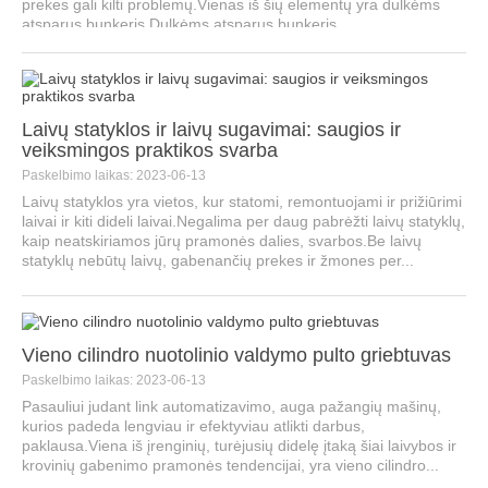
prekes gali kilti problemų.Vienas iš šių elementų yra dulkėms
atsparus bunkeris.Dulkėms atsparus bunkeris...
Laivų statyklos ir laivų sugavimai: saugios ir
veiksmingos praktikos svarba
Paskelbimo laikas: 2023-06-13
Laivų statyklos yra vietos, kur statomi, remontuojami ir prižiūrimi
laivai ir kiti dideli laivai.Negalima per daug pabrėžti laivų statyklų,
kaip neatskiriamos jūrų pramonės dalies, svarbos.Be laivų
statyklų nebūtų laivų, gabenančių prekes ir žmones per...
Vieno cilindro nuotolinio valdymo pulto griebtuvas
Paskelbimo laikas: 2023-06-13
Pasauliui judant link automatizavimo, auga pažangių mašinų,
kurios padeda lengviau ir efektyviau atlikti darbus,
paklausa.Viena iš įrenginių, turėjusių didelę įtaką šiai laivybos ir
krovinių gabenimo pramonės tendencijai, yra vieno cilindro...