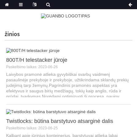
žinios
800T/H telestacker jūroje
Paskelbimo laikas: 2023-06-26
Laivybos pramonė atlieka gyvybiškai svarbų vaidmenį
pasaulinėje prekyboje ir prekyboje, užtikrindama sklandų prekių
judėjimą tarp žemynų.Pagrindinis pramonės aspektas yra
efektyvus ir saugus birių medžiagų, tokių kaip anglis, rūda ir
grūdai, tvarkymas.Norėdami optimizuoti šį procesą, naujov...
Twistlocks: būtina barstytuvo atsarginė dalis
Paskelbimo laikas: 2023-06-25
Kalbant apie jūrinius konteinerius, barstytuvai atlieka labai