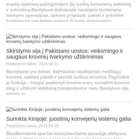
svarbų vaidmenį palengvindami šių sunkių konteinerių pakėlimą
ir sukrovimą.Barstytuvai dažniausiai naudojami konteinerių
tvarkymo operacijose, siekiant prispausti, pakelti ir pritvirtinti
konteinerius prie kėlimo įrangos.Iš įvairių komponentų...
Skirstymo sija į Pakistano uostus: veiksmingo ir
saugaus krovinių tvarkymo užtikrinimas
Paskelbimo laikas: 2023-06-21
Barstytuvas yra įtaisas, dažniausiai naudojamas medžiagų
krovime, siekiant pakelti ir perkelti sunkius krovinius.Pagrindinė
jo funkcija – tolygiai paskirstyti krovinio svorį, sumažinti krovinio
slėgį ir užtikrinti stabilumą transportavimo metu.Barstytuvo sija,
įrengta su...
Surinkta Kinijoje: juostinių konvejerių sistemų galia
Paskelbimo laikas: 2023-06-20
Šiandieniniame sparčiai besivystančiame pasaulyje efektyvus