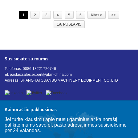
1
2
3
4
5
6
Kitas >
>>
1/6 PUSLAPIS
Susisiekite su mumis
Telefonas: 0086 18221720746
El. paštas:
sales.export@gbm-china.com
Adresas: SHANGHAI GUANBO MACHINERY EQUIPMENT CO.,LTD
Kainoraščio paklausimas
Jei turite klausimų apie mūsų gaminius ar kainoraštį,
palikite mums savo el. pašto adresą ir mes susisieksime
per 24 valandas.