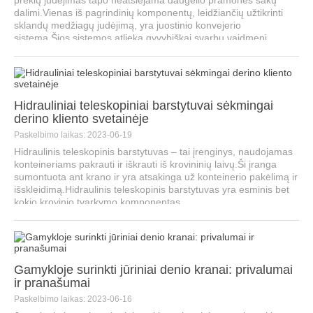
prekių judėjimas tapo neatsiejama daugelio pramonės šakų
dalimi.Vienas iš pagrindinių komponentų, leidžiančių užtikrinti
sklandų medžiagų judėjimą, yra juostinio konvejerio
sistema.Šios sistemos atlieka gyvybiškai svarbų vaidmenį
supaprastinant veiklą...
Hidrauliniai teleskopiniai barstytuvai sėkmingai
derino kliento svetainėje
Paskelbimo laikas: 2023-06-19
Hidraulinis teleskopinis barstytuvas – tai įrenginys, naudojamas
konteineriams pakrauti ir iškrauti iš krovininių laivų.Ši įranga
sumontuota ant krano ir yra atsakinga už konteinerio pakėlimą ir
išskleidimą.Hidraulinis teleskopinis barstytuvas yra esminis bet
kokio krovinio tvarkymo komponentas...
Gamykloje surinkti jūriniai denio kranai: privalumai
ir pranašumai
Paskelbimo laikas: 2023-06-16