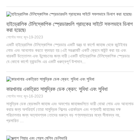
হাইড্রোলিক টেলিস্কোপিক স্প্রেডারগুলি গ্রাহকের সাইটে সফলভাবে ডিবাগ
করা হয়েছে৷
পোস্টের সময়: জুন-19-2023
একটি হাইড্রোলিক টেলিস্কোপিক স্প্রেডার একটি যন্ত্র যা কার্গো জাহাজ থেকে কন্টেইনার
লোড এবং আনলোড করতে ব্যবহৃত হয়।এই সরঞ্জামটি একটি ক্রেনে মাউন্ট করা হয় এবং
ধারকটি উত্তোলন এবং উন্মোচনের জন্য দায়ী।একটি হাইড্রোলিক টেলিস্কোপিক স্প্রেডার
যে কোনো কার্গো হ্যান্ডলিং এর একটি গুরুত্বপূর্ণ উপাদান...
কারখানার একত্রিত সামুদ্রিক ডেক ক্রেন: সুবিধা এবং সুবিধা
পোস্টের সময়: জুন-16-2023
সামুদ্রিক ডেক ক্রেনগুলি জাহাজ এবং অফশোর জাহাজগুলিতে ভারী বোঝা লোড এবং আনলোড
করার জন্য অপরিহার্য।তারা সামুদ্রিক শিল্পের ওয়ার্কহরস এবং পণ্যবাহী জাহাজের দক্ষ
পরিচালনার জন্য অত্যাবশ্যক।তাদের গুরুত্ব বড় পণ্যসম্ভারের মধ্যে সীমাবদ্ধ নয়,
প্রসারিত ...