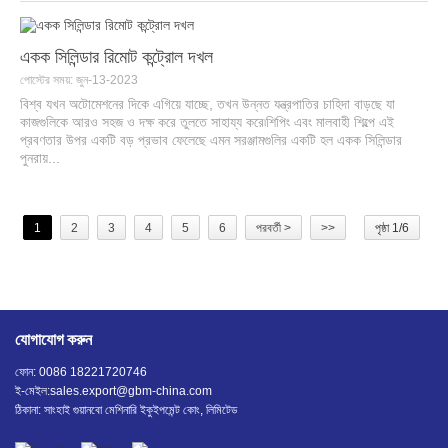
একক সিলিন্ডার রিমোট কন্ট্রোল দখল
পোস্টের সময়: জুন-13-2023
বিশ্ব যখন অটোমেশনের দিকে এগিয়ে যাচ্ছে, তখন উন্নত যন্ত্রপাতির চাহিদা বাড়ছে যা
কাজগুলিকে আরও সহজ ও দক্ষ করে তুলতে সাহায্য করে৷শিপিং এবং মালবাহী শিল্পে এই
প্রবণতার উপর একটি বড় প্রভাব ফেলেছে এমন সরঞ্জামগুলির একটি হল একক সিলিন্ডার
পুনরায়...
1
2
3
4
5
6
পরবর্তী >
>>
পৃষ্ঠা 1/6
যোগাযোগ করুন
ফোন: 0086 18221720746
ই-মেইল:
sales.export@gbm-china.com
ঠিকানা: সাংহাই গুয়ানবো মেশিনারি ইকুইপমেন্ট কোং, লিমিটেড