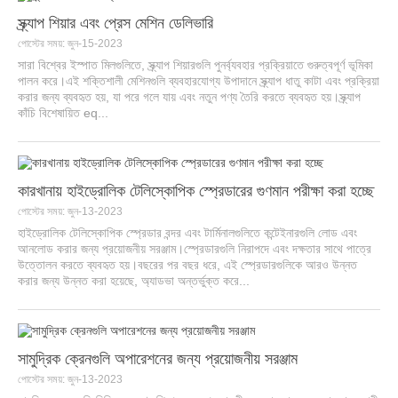
স্ক্র্যাপ শিয়ার এবং প্রেস মেশিন ডেলিভারি
পোস্টের সময়: জুন-15-2023
সারা বিশ্বের ইস্পাত মিলগুলিতে, স্ক্র্যাপ শিয়ারগুলি পুনর্ব্যবহার প্রক্রিয়াতে গুরুত্বপূর্ণ ভূমিকা
পালন করে।এই শক্তিশালী মেশিনগুলি ব্যবহারযোগ্য উপাদানে স্ক্র্যাপ ধাতু কাটা এবং প্রক্রিয়া
করার জন্য ব্যবহৃত হয়, যা পরে গলে যায় এবং নতুন পণ্য তৈরি করতে ব্যবহৃত হয়।স্ক্র্যাপ
কাঁচি বিশেষায়িত eq...
কারখানায় হাইড্রোলিক টেলিস্কোপিক স্প্রেডারের গুণমান পরীক্ষা করা হচ্ছে
পোস্টের সময়: জুন-13-2023
হাইড্রোলিক টেলিস্কোপিক স্প্রেডার বন্দর এবং টার্মিনালগুলিতে কন্টেইনারগুলি লোড এবং
আনলোড করার জন্য প্রয়োজনীয় সরঞ্জাম।স্প্রেডারগুলি নিরাপদে এবং দক্ষতার সাথে পাত্রে
উত্তোলন করতে ব্যবহৃত হয়।বছরের পর বছর ধরে, এই স্প্রেডারগুলিকে আরও উন্নত
করার জন্য উন্নত করা হয়েছে, অ্যাডভা অন্তর্ভুক্ত করে...
সামুদ্রিক ক্রেনগুলি অপারেশনের জন্য প্রয়োজনীয় সরঞ্জাম
পোস্টের সময়: জুন-13-2023