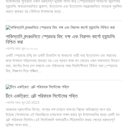
স্ট্যাকিংয়ের সুবিধার্থে একটি গুরুত্বপূর্ণ ভূমিকা পালন করে।স্প্রেডারগুলি সাধারণত কন্টেইনার
হ্যান্ডলিং অপারেশনগুলিতে ক্ল্যাম্প, উত্তোলন এবং উত্তোলন সরঞ্জামগুলিতে পাত্রকে সুরক্ষিত
করতে ব্যবহৃত হয়।বিভিন্ন উপাদানের মধ্যে...
পাকিস্তানি বন্দরগুলিতে স্প্রেডার বিম: দক্ষ এবং নিরাপদ কার্গো হ্যান্ডলিং
নিশ্চিত করা
পোস্টের সময়: জুন-২১-২০২৩
একটি স্প্রেডার রশ্মি হল একটি ডিভাইস যা সাধারণত ভারী ভার উত্তোলন এবং সরানোর
জন্য উপাদান পরিচালনায় ব্যবহৃত হয়।এর প্রধান কাজ হল লোডের ওজন সমানভাবে বিতরণ
করা, কার্গোর উপর চাপ কমানো এবং পরিবহনের সময় স্থিতিশীলতা নিশ্চিত করা।স্প্রেডার
বিম, বিজ্ঞাপন দিয়ে সজ্জিত...
চীনে একত্রিত: বেল্ট পরিবাহক সিস্টেমের শক্তি
পোস্টের সময়: জুন-20-2023
আজকের দ্রুতগতির বিশ্বে, পণ্যের দক্ষ চলাচল অসংখ্য শিল্পের অবিচ্ছেদ্য অংশ হয়ে
উঠেছে।উপাদানের এই নিরবচ্ছিন্ন চলাচলকে সক্ষম করার মূল উপাদানগুলির মধ্যে একটি হল
বেল্ট পরিবাহক সিস্টেম।এই সিস্টেমগুলি অপারেটিও স্ট্রিমলাইন করার ক্ষেত্রে গুরুত্বপূর্ণ
ভূমিকা পালন করে...