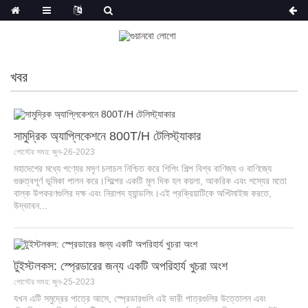
খবর
সামুদ্রিক অ্যাপ্লিকেশনে 800T/H টেলিস্ট্যাকার
পোস্টের সময়: জুন-26-2023
মহাদেশের মধ্যে পণ্যের মসৃণ চলাচল নিশ্চিত করে শিপিং শিল্প বিশ্ব বাণিজ্য ও বাণিজ্যে
গুরুত্বপূর্ণ ভূমিকা পালন করে।শিল্পের একটি মূল দিক হল কয়লা, আকরিক এবং শস্যের মতো
বাল্ক উপকরণগুলির দক্ষ এবং নিরাপদ হ্যান্ডলিং।এই প্রক্রিয়াটিকে অপ্টিমাইজ করতে,
উদ্ভাবন...
টুইস্টলকস: স্প্রেডারের জন্য একটি অপরিহার্য খুচরা অংশ
পোস্টের সময়: জুন-25-2023
যখন এটি সমুদ্রের পাত্রে আসে, স্প্রেডারগুলি এই ভারী পাত্রগুলির উত্তোলন এবং