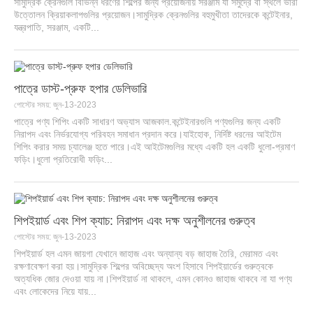
সামুদ্রিক ক্রেনগুলি বিভিন্ন ধরণের শিল্পের জন্য প্রয়োজনীয় সরঞ্জাম যা সমুদ্রে বা স্থলে ভারী
উত্তোলন ক্রিয়াকলাপগুলির প্রয়োজন।সামুদ্রিক ক্রেনগুলির বহুমুখীতা তাদেরকে কন্টেইনার,
যন্ত্রপাতি, সরঞ্জাম, একটি...
পাত্রে ডাস্ট-প্রুফ হপার ডেলিভারি
পোস্টের সময়: জুন-13-2023
পাত্রে পণ্য শিপিং একটি সাধারণ অভ্যাস আজকাল.কন্টেইনারগুলি পণ্যগুলির জন্য একটি
নিরাপদ এবং নির্ভরযোগ্য পরিবহন সমাধান প্রদান করে।যাইহোক, নির্দিষ্ট ধরনের আইটেম
শিপিং করার সময় চ্যালেঞ্জ হতে পারে।এই আইটেমগুলির মধ্যে একটি হল একটি ধুলো-প্রমাণ
ফড়িং।ধুলো প্রতিরোধী ফড়িং...
শিপইয়ার্ড এবং শিপ ক্যাচ: নিরাপদ এবং দক্ষ অনুশীলনের গুরুত্ব
পোস্টের সময়: জুন-13-2023
শিপইয়ার্ড হল এমন জায়গা যেখানে জাহাজ এবং অন্যান্য বড় জাহাজ তৈরি, মেরামত এবং
রক্ষণাবেক্ষণ করা হয়।সামুদ্রিক শিল্পের অবিচ্ছেদ্য অংশ হিসাবে শিপইয়ার্ডের গুরুত্বকে
অত্যধিক জোর দেওয়া যায় না।শিপইয়ার্ড না থাকলে, এমন কোনও জাহাজ থাকবে না যা পণ্য
এবং লোকেদের নিয়ে যায়...