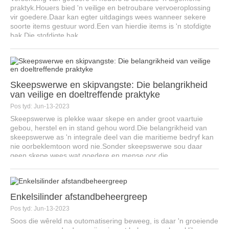
praktyk.Houers bied 'n veilige en betroubare vervoeroplossing
vir goedere.Daar kan egter uitdagings wees wanneer sekere
soorte items gestuur word.Een van hierdie items is 'n stofdigte
bak.Die stofdigte bak...
Skeepswerwe en skipvangste: Die belangrikheid
van veilige en doeltreffende praktyke
Pos tyd: Jun-13-2023
Skeepswerwe is plekke waar skepe en ander groot vaartuie
gebou, herstel en in stand gehou word.Die belangrikheid van
skeepswerwe as 'n integrale deel van die maritieme bedryf kan
nie oorbeklemtoon word nie.Sonder skeepswerwe sou daar
geen skepe wees wat goedere en mense oor die ...
Enkelsilinder afstandbeheergreep
Pos tyd: Jun-13-2023
Soos die wêreld na outomatisering beweeg, is daar 'n groeiende