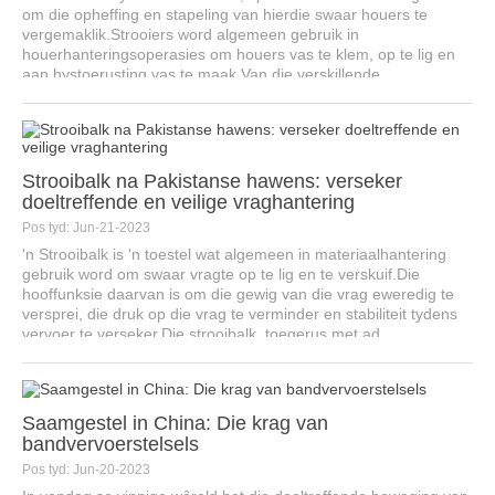
om die opheffing en stapeling van hierdie swaar houers te
vergemaklik.Strooiers word algemeen gebruik in
houerhanteringsoperasies om houers vas te klem, op te lig en
aan hystoerusting vas te maak.Van die verskillende
komponente...
Strooibalk na Pakistanse hawens: verseker
doeltreffende en veilige vraghantering
Pos tyd: Jun-21-2023
'n Strooibalk is 'n toestel wat algemeen in materiaalhantering
gebruik word om swaar vragte op te lig en te verskuif.Die
hooffunksie daarvan is om die gewig van die vrag eweredig te
versprei, die druk op die vrag te verminder en stabiliteit tydens
vervoer te verseker.Die strooibalk, toegerus met ad...
Saamgestel in China: Die krag van
bandvervoerstelsels
Pos tyd: Jun-20-2023