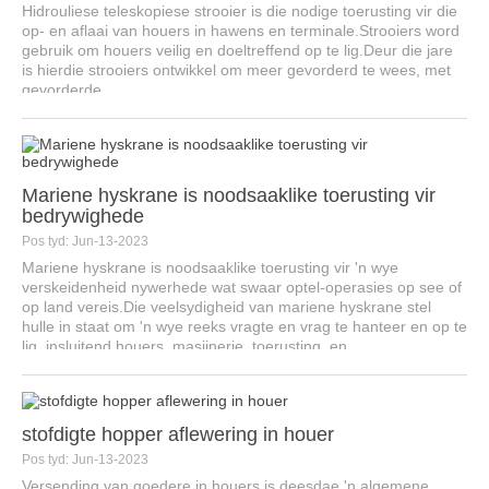
Hidrouliese teleskopiese strooier is die nodige toerusting vir die
op- en aflaai van houers in hawens en terminale.Strooiers word
gebruik om houers veilig en doeltreffend op te lig.Deur die jare
is hierdie strooiers ontwikkel om meer gevorderd te wees, met
gevorderde...
Mariene hyskrane is noodsaaklike toerusting vir
bedrywighede
Pos tyd: Jun-13-2023
Mariene hyskrane is noodsaaklike toerusting vir 'n wye
verskeidenheid nywerhede wat swaar optel-operasies op see of
op land vereis.Die veelsydigheid van mariene hyskrane stel
hulle in staat om 'n wye reeks vragte en vrag te hanteer en op te
lig, insluitend houers, masjinerie, toerusting, en ...
stofdigte hopper aflewering in houer
Pos tyd: Jun-13-2023
Versending van goedere in houers is deesdae 'n algemene