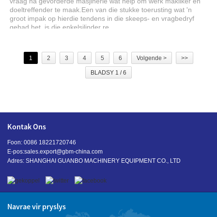
vraag na gevorderde masjinerie wat help om werk makliker en
doeltreffender te maak.Een van die stukke toerusting wat 'n
groot impak op hierdie tendens in die skeeps- en vragbedryf
gehad het, is die enkelsilinder re...
1
2
3
4
5
6
Volgende >
>>
BLADSY 1 / 6
Kontak Ons
Foon: 0086 18221720746
E-pos:
sales.export@gbm-china.com
Adres: SHANGHAI GUANBO MACHINERY EQUIPMENT CO., LTD
Navrae vir pryslys