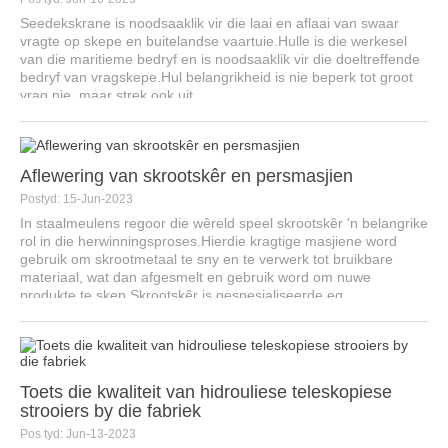
Seedekskrane is noodsaaklik vir die laai en aflaai van swaar
vragte op skepe en buitelandse vaartuie.Hulle is die werkesel
van die maritieme bedryf en is noodsaaklik vir die doeltreffende
bedryf van vragskepe.Hul belangrikheid is nie beperk tot groot
vrag nie, maar strek ook uit ...
Aflewering van skrootskêr en persmasjien
Postyd: 15-Jun-2023
In staalmeulens regoor die wêreld speel skrootskêr 'n belangrike
rol in die herwinningsproses.Hierdie kragtige masjiene word
gebruik om skrootmetaal te sny en te verwerk tot bruikbare
materiaal, wat dan afgesmelt en gebruik word om nuwe
produkte te skep.Skrootskêr is gespesialiseerde eq...
Toets die kwaliteit van hidrouliese teleskopiese
strooiers by die fabriek
Pos tyd: Jun-13-2023