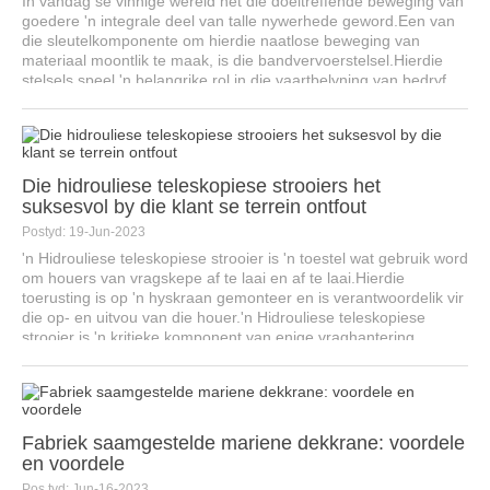
In vandag se vinnige wêreld het die doeltreffende beweging van
goedere 'n integrale deel van talle nywerhede geword.Een van
die sleutelkomponente om hierdie naatlose beweging van
materiaal moontlik te maak, is die bandvervoerstelsel.Hierdie
stelsels speel 'n belangrike rol in die vaartbelyning van bedryf ...
Die hidrouliese teleskopiese strooiers het
suksesvol by die klant se terrein ontfout
Postyd: 19-Jun-2023
'n Hidrouliese teleskopiese strooier is 'n toestel wat gebruik word
om houers van vragskepe af te laai en af ​​te laai.Hierdie
toerusting is op 'n hyskraan gemonteer en is verantwoordelik vir
die op- en uitvou van die houer.'n Hidrouliese teleskopiese
strooier is 'n kritieke komponent van enige vraghantering...
Fabriek saamgestelde mariene dekkrane: voordele
en voordele
Pos tyd: Jun-16-2023