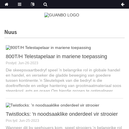
Nuus
800T/H Telestapelaar in mariene toepassing
Postyd: Jun-26-2023
Die skeepsvaartbedryf speel 'n belangrike rol in globale handel
en handel, en verseker die gladde beweging van goedere
tussen kontinente.’n Sleutelspek van die bedryf is die
doeltreffende en veilige hantering van grootmaatmateriaal soos
steenkool, erts en graan.Om hierdie proses te optimaliseer,
innov...
Twistlocks: 'n noodsaaklike onderdeel vir strooier
Pos tyd: Jun-25-2023
Wanneer dit by seehouers kom, speel strooiers 'n belangrike rol