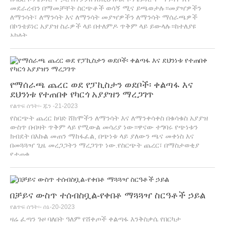
መደራረብን በማመቻቸት ስርጭቶች ወሳኝ ሚና ይጫወታሉ።መያዣዎችን
ለማንሳት፣ ለማንሳት እና ለማንሳት መያዣዎችን ለማንሳት ማሰራጫዎች
በኮንቴይነር አያያዝ ስራዎች ላይ በተለምዶ ጥቅም ላይ ይውላሉ።ከተለያዩ
አካላት...
የማሰራጫ ጨረር ወደ የፓኪስታን ወደቦች፡ ቀልጣፋ እና
ደህንነቱ የተጠበቀ የካርጎ አያያዝን ማረጋገጥ
የልጥፍ ሰዓት፡- ጁን -21-2023
የስርጭት ጨረር ከባድ ሸክሞችን ለማንሳት እና ለማንቀሳቀስ በቁሳቁስ አያያዝ
ውስጥ በብዛት ጥቅም ላይ የሚውል መሳሪያ ነው።ዋናው ተግባሩ የጭነቱን
ክብደት በእኩል መጠን ማከፋፈል, በጭነቱ ላይ ያለውን ጫና መቀነስ እና
በመጓጓዣ ጊዜ መረጋጋትን ማረጋገጥ ነው.የስርጭት ጨረር፣ በማስታወቂያ
የታጠቁ...
በቻይና ውስጥ ተሰብስቧል-የቀበቶ ማጓጓዣ ስርዓቶች ኃይል
የልጥፍ ሰዓት፡- ሰኔ-20-2023
ዛሬ ፈጣን ጉዞ ባለበት ዓለም የሸቀጦች ቀልጣፋ እንቅስቃሴ የበርካታ