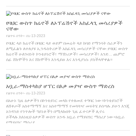
የባህር ውስጥ ክሬኖች ለኦፕሬሽኖች አስፈላጊ መሳሪያዎች
ናቸው
የልጥፍ ሰዓት፡- ሰኔ-13-2023
የባህር ላይ ክሬኖች በባህር ላይ ወይም በመሬት ላይ ከባድ የማንሳት ስራዎችን
ለሚፈልጉ ለተለያዩ ኢንዱስትሪዎች አስፈላጊ መሳሪያዎች ናቸው.የባህር ውስጥ
ክሬኖች ሁለገብነት ኮንቴይነሮች፣ ማሽነሪዎች፣ መሳሪያዎች፣ አንድ... ጨምሮ
ሰፊ ሸክሞችን እና ሸክሞችን እንዲይዙ እና እንዲያነሱ ያስችላቸዋል።
አቧራ-ማስተካከያ ሆፐር በእቃ መያዣ ውስጥ ማድረስ
የልጥፍ ሰዓት፡- ሰኔ-13-2023
በአሁኑ ጊዜ ዕቃዎችን በኮንቴይነር መላክ የተለመደ ተግባር ነው።ኮንቴይነሮች
ለሸቀጦች አስተማማኝ እና አስተማማኝ የመጓጓዣ መፍትሄ ይሰጣሉ.ይሁን እንጂ
አንዳንድ የንጥሎች ዓይነቶችን በሚላኩበት ጊዜ ፈተናዎች ሊኖሩ
ይችላሉ.ከእነዚህ ዕቃዎች ውስጥ አንዱ አቧራ የማይበገር ማሰሪያ ነው።አቧራ
የማይበገር ማሰሪያ...