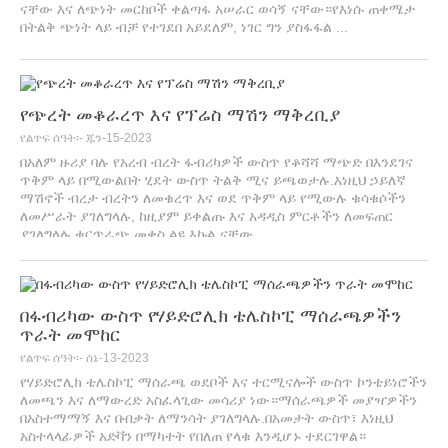
ናቸው እና ለጭነት መርከቦች ቀልጣፋ አሠራር ወሳኝ ናቸው።የእነሱ ጠቀሜታ
በትልቅ ጭነት ላይ ብቻ የተገደበ አይደለም, ነገር ግን ያስፋፋል ...
የጭረት መቆራረጥ እና የፕሬስ ማሽን ማቅረቢያ
የልጥፍ ሰዓት፡- ጁን-15-2023
በአለም ዙሪያ ባሉ የአረብ ብረት ፋብሪካዎች ውስጥ የቆሻሻ ማጭድ በእንደገና
ጥቅም ላይ በሚውልበት ሂደት ውስጥ ትልቅ ሚና ይጫወታሉ.እነዚህ ኃይለኛ
ማሽኖች ብረታ ብረትን ለመቁረጥ እና ወደ ጥቅም ላይ የሚውሉ ቁሳቁሶችን
ለመሥራት ያገለግላሉ, ከዚያም ይቀልጡ እና አዳዲስ ምርቶችን ለመፍጠር
ያገለግላሉ.ቁርጥራጭ መቀስ ልዩ እኩል ናቸው...
በፋብሪካው ውስጥ የሃይድሮሊክ ቴሌስኮፒ ማሰራጫዎችን
ጥራት መሞከር
የልጥፍ ሰዓት፡- ሰኔ-13-2023
የሃይድሮሊክ ቴሌስኮፒ ማሰራጫ ወደቦች እና ተርሚናሎች ውስጥ ኮንቴይነሮችን
ለመጫን እና ለማውረድ አስፈላጊው መሳሪያ ነው።ማሰራጫዎች መያዣዎችን
በአስተማማኝ እና በብቃት ለማንሳት ያገለግላሉ.በአመታት ውስጥ፣ እነዚህ
አስተላላፊዎች አድቫን በማካተት የበለጠ የላቁ እንዲሆኑ ተደርገዋል።