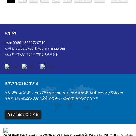
አግኙን
ስልክ፡ 0086 18221720746
ኢሜል፡-
sales.export@gbm-china.com
አድራሻ፡ ሻንጋይ ጓንቦ የማሽን እቃዎች ኮ
ለዋጋ ዝርዝር ጥያቄ
ስለ ምርቶቻችን ወይም የዋጋ ዝርዝር ጥያቄዎች እባክዎን ኢሜልዎን
ለእኛ ይተዉልን እና በ24 ሰዓታት ውስጥ እንገናኛለን።
ለዋጋ ዝርዝር ጥያቄ
© የቅጂ መብት - 2018-2021፡ ሁሉም መብቶች የተጠበቁ ናቸው።
ተለይተው