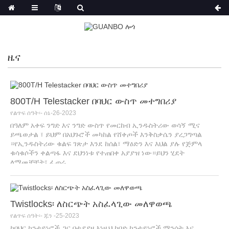
ዜና
800T/H Telestacker በባህር ውስጥ መተግበሪያ
የልጥፍ ሰዓት፡- ሰኔ-26-2023
በዓለም አቀፍ ንግድ እና ንግድ ውስጥ የመርከብ ኢንዱስትሪው ወሳኝ ሚና
ይጫወታል ፣ ይህም በአህጉሮች መካከል የሸቀጦች እንቅስቃሴን ያረጋግጣል
።የኢንዱስትሪው ቁልፍ ገጽታ እንደ ከሰል፣ ማዕድን እና እህል ያሉ የጅምላ
ቁሳቁሶችን ቀልጣፋ እና ደህንነቱ የተጠበቀ አያያዝ ነው።ይህን ሂደት
ለማመቻቸት፣ ፈጠራ...
Twistlocks፡ ለስርጭት አስፈላጊው መለዋወጫ
የልጥፍ ሰዓት፡- ጁን -25-2023
ከባህር ኮንቴይነሮች ጋር በተያያዘ እነዚህ ከባድ ኮንቴይነሮች ማንሳት እና