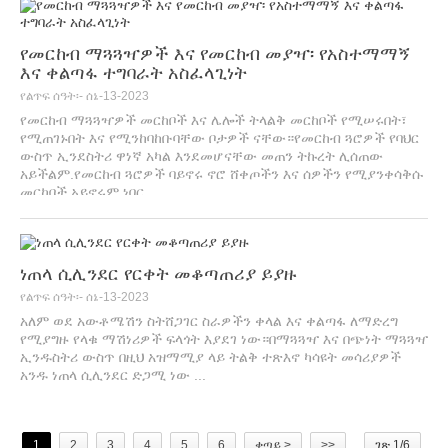
የመርከብ ማጓጓዣዎች እና የመርከብ መያዣ፡ የአስተማማኝ
እና ቀልጣፋ ተግባራት አስፈላጊነት
የልጥፍ ሰዓት፡- ሰኔ-13-2023
የመርከብ ማጓጓዣዎች መርከቦች እና ሌሎች ትላልቅ መርከቦች የሚሠሩበት፣
የሚጠገኑበት እና የሚንከባከቡባቸው ቦታዎች ናቸው።የመርከብ ጓሮዎች የባህር
ውስጥ ኢንደስትሪ ዋነኛ አካል እንደመሆናቸው መጠን ትኩረት ሊሰጠው
አይችልም.የመርከብ ጓሮዎች ባይኖሩ ኖሮ ሸቀጦችን እና ሰዎችን የሚያንቀሳቅሱ
መርከቦች አይኖሩም ነበር...
ነጠላ ሲሊንደር የርቀት መቆጣጠሪያ ይያዙ
የልጥፍ ሰዓት፡- ሰኔ-13-2023
አለም ወደ አውቶሜሽን ስትሸጋገር ስራዎችን ቀላል እና ቀልጣፋ ለማድረግ
የሚያግዙ የላቁ ማሽነሪዎች ፍላጎት እያደገ ነው።በማጓጓዣ እና በጭነት ማጓጓዣ
ኢንዱስትሪ ውስጥ በዚህ አዝማሚያ ላይ ትልቅ ተጽእኖ ካሳዩት መሳሪያዎች
አንዱ ነጠላ ሲሊንደር ድጋሚ ነው ...
1
2
3
4
5
6
ቀጣይ >
>>
ገጽ 1/6