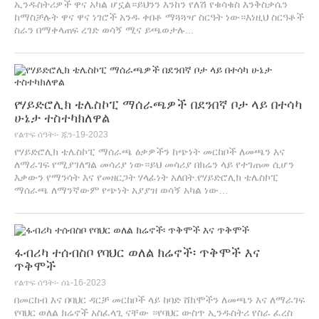
ኢንዱስትሪዎች ዋና አካል ሆኗል።ይህንን እንከን የለሽ የቁሳቁስ እንቅስቃሴን
ከማስቻሉት ዋና ዋና ነገሮች አንዱ ቀበቶ ማጓጓዣ ስርዓት ነው።እነዚህ ስርዓቶች
ስራን በማቀላጠፍ ረገድ ወሳኝ ሚና ይጫወታሉ...
የሃይድሮሊክ ቴሌስኮፒ ማሰራጫዎች በደንበኛ ቦታ ላይ በተሳካ
ሁኔታ ተስተካክለዋል
የልጥፍ ሰዓት፡- ጁን-19-2023
የሃይድሮሊክ ቴሌስኮፒ ማሰራጫ ዕቃዎችን ከጭነት መርከቦች ለመጫን እና
ለማራገፍ የሚያገለግል መሳሪያ ነው።ይህ መሳሪያ በክሬን ላይ የተገጠመ ሲሆን
እቃውን የማንሳት እና የመዘርጋት ሃላፊነት አለበት.የሃይድሮሊክ ቴሌስኮፒ
ማሰራጫ ለማንኛውም የጭነት አያያዝ ወሳኝ አካል ነው…
ፋብሪካ ተሰብስቦ የባህር ወለል ክሬኖች፡ ጥቅሞች እና
ጥቅሞች
የልጥፍ ሰዓት፡- ሰኔ-16-2023
በመርከብ እና በባህር ዳርቻ መርከቦች ላይ ከባድ ሸክሞችን ለመጫን እና ለማራገፍ
የባህር ወለል ክሬኖች አስፈላጊ ናቸው ።የባህር ውስጥ ኢንዱስትሪ የስራ ፈረስ