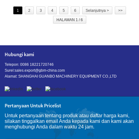
1
2
3
4
5
6
Selanjutnya >
>>
HALAMAN 1 / 6
Hubungi kami
Telepon: 0086 18221720746
Surel:
sales.export@gbm-china.com
Alamat: SHANGHAI GUANBO MACHINERY EQUIPMENT CO.,LTD
Pertanyaan Untuk Pricelist
Untuk pertanyaan tentang produk atau daftar harga kami,
silakan tinggalkan email Anda kepada kami dan kami akan
menghubungi Anda dalam waktu 24 jam.