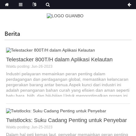
Berita
Telestacker 800T/H dalam Aplikasi Kelautan
Waktu posting: Jun-26-2023
Industri pelayaran memainkan peran penting dalam
perdagangan dan perdagangan global, memastikan kelancaran
pergerakan barang antar benua.Aspek kunci dari industri ini
adalah penanganan bahan curah yang efisien dan aman seperti
batu bara, bijih, dan biji-bijian.Untuk mengoptimalkan proses ini,
inovasi...
Twistlocks: Suku Cadang Penting untuk Penyebar
Waktu posting: Jun-25-2023
Dalam hal peti kemas laut, penyebar memainkan peran penting