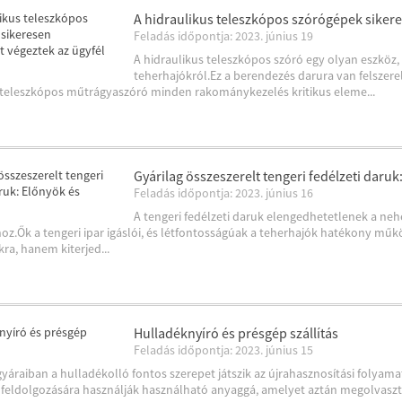
A hidraulikus teleszkópos szórógépek sikere
Feladás időpontja: 2023. június 19
A hidraulikus teleszkópos szóró egy olyan eszköz
teherhajókról.Ez a berendezés darura van felszerel
 teleszkópos műtrágyaszóró minden rakománykezelés kritikus eleme...
Gyárilag összeszerelt tengeri fedélzeti daru
Feladás időpontja: 2023. június 16
A tengeri fedélzeti daruk elengedhetetlenek a neh
oz.Ők a tengeri ipar igáslói, és létfontosságúak a teherhajók hatékony m
a, hanem kiterjed...
Hulladéknyíró és présgép szállítás
Feladás időpontja: 2023. június 15
lgyáraiban a hulladékolló fontos szerepet játszik az újrahasznosítási foly
 feldolgozására használják használható anyaggá, amelyet aztán megolvaszta