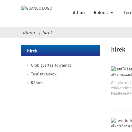
itthon
Rólunk
Ter
itthon
hírek
hírek
hírek
Grab gyártási folyamat
Tanúsítványok
A hajózási 
Rólunk
zökkenőment
kezelése.A 