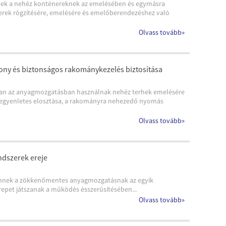
eknek a nehéz konténereknek az emelésében és egymásra
erek rögzítésére, emelésére és emelőberendezéshez való
Olvass tovább
»
kony és biztonságos rakománykezelés biztosítása
ában az anyagmozgatásban használnak nehéz terhek emelésére
 egyenletes elosztása, a rakományra nehezedő nyomás
Olvass tovább
»
ndszerek ereje
.Ennek a zökkenőmentes anyagmozgatásnak az egyik
repet játszanak a működés ésszerűsítésében...
Olvass tovább
»