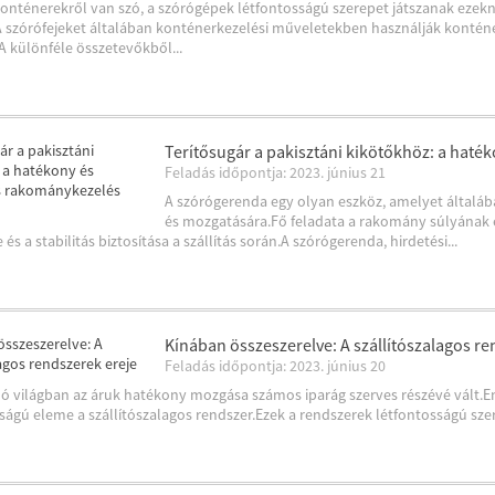
konténerekről van szó, a szórógépek létfontosságú szerepet játszanak ez
 szórófejeket általában konténerkezelési műveletekben használják kontén
A különféle összetevőkből...
Terítősugár a pakisztáni kikötőkhöz: a haté
Feladás időpontja: 2023. június 21
A szórógerenda egy olyan eszköz, amelyet által
és mozgatására.Fő feladata a rakomány súlyának
és a stabilitás biztosítása a szállítás során.A szórógerenda, hirdetési...
Kínában összeszerelve: A szállítószalagos re
Feladás időpontja: 2023. június 20
ó világban az áruk hatékony mozgása számos iparág szerves részévé vált
ságú eleme a szállítószalagos rendszer.Ezek a rendszerek létfontosságú sze