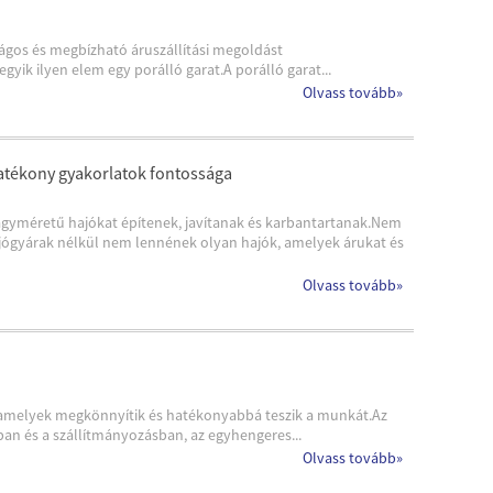
ágos és megbízható áruszállítási megoldást
ik ilyen elem egy porálló garat.A porálló garat...
Olvass tovább
»
hatékony gyakorlatok fontossága
agyméretű hajókat építenek, javítanak és karbantartanak.Nem
Hajógyárak nélkül nem lennének olyan hajók, amelyek árukat és
Olvass tovább
»
nt, amelyek megkönnyítik és hatékonyabbá teszik a munkát.Az
ban és a szállítmányozásban, az egyhengeres...
Olvass tovább
»