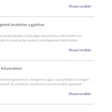
Olvass tovább
»
gének tesztelése a gyárban
és kirakodásához szükséges felszerelés a kikötőkben és
ják.Az évek során ezeket a szórógépeket fejlettebbé
Olvass tovább
»
felszerelései
eteket igényelnek a tengeren vagy a szárazföldön.A tengeri
elését és emelését, beleértve a konténereket, gépeket,
Olvass tovább
»