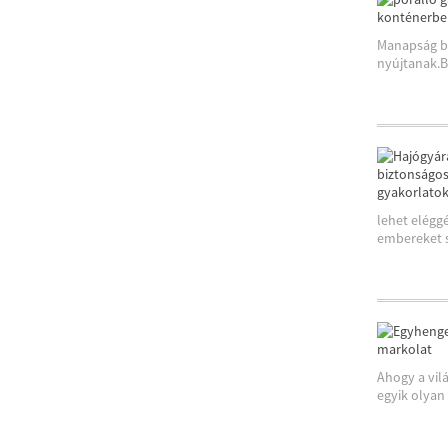
Manapság be
nyújtanak.B
lehet elégg
embereket sz
Ahogy a vil
egyik olyan