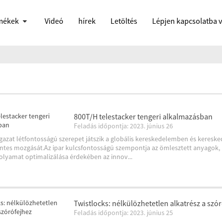
mékek
Videó
hírek
Letöltés
Lépjen kapcsolatba 
800T/H telestacker tengeri alkalmazásban
Feladás időpontja: 2023. június 26
ágazat létfontosságú szerepet játszik a globális kereskedelemben és keresk
es mozgását.Az ipar kulcsfontosságú szempontja az ömlesztett anyagok, p
folyamat optimalizálása érdekében az innov...
Twistlocks: nélkülözhetetlen alkatrész a szó
Feladás időpontja: 2023. június 25