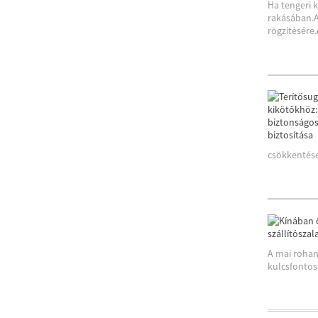
Ha tengeri 
rakásában.A
rögzítésére.
csökkentése 
A mai rohan
kulcsfontos