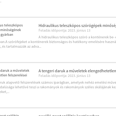
.
Hidraulikus teleszkópos szórógépek minősé
Feladás időpontja: 2023. június 13
A hidraulikus teleszkópos szóró a konténerek be- 
an.A szórófejeket a konténerek biztonságos és hatékony emelésére használ
k, és tartalmazzák az adva...
A tengeri daruk a műveletek elengedhetetlen 
Feladás időpontja: 2023. június 13
aruk alapvető felszerelések számos iparágban, amelyek nehéz emelési művel
dalúsága lehetővé teszi a rakományok és rakományok széles skálájának kez
ket,...