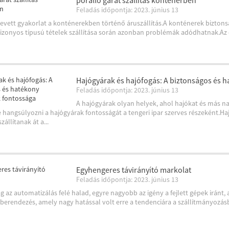
porálló garat szállítás konténerben
Feladás időpontja: 2023. június 13
vett gyakorlat a konténerekben történő áruszállítás.A konténerek biztons
izonyos típusú tételek szállítása során azonban problémák adódhatnak.Az egy
Hajógyárak és hajófogás: A biztonságos és 
Feladás időpontja: 2023. június 13
A hajógyárak olyan helyek, ahol hajókat és más n
é hangsúlyozni a hajógyárak fontosságát a tengeri ipar szerves részeként.
állítanak át a...
Egyhengeres távirányító markolat
Feladás időpontja: 2023. június 13
ág az automatizálás felé halad, egyre nagyobb az igény a fejlett gépek irá
 berendezés, amely nagy hatással volt erre a tendenciára a szállítmányozás