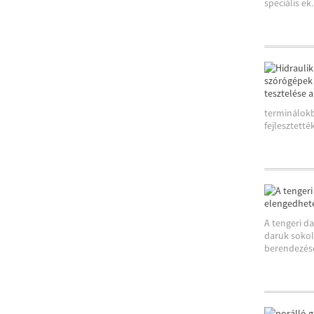
speciális ek..
terminálokb
fejlesztetté
A tengeri d
daruk sokol
berendezése