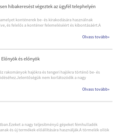
sen hibakeresést végeztek az ügyfél telephelyén
, amelyet konténerek be- és kirakodására használnak
ve, és felelős a konténer felemeléséért és kibontásáért.A
Olvass tovább
»
k: Előnyök és előnyök
éz rakományok hajókra és tengeri hajókra történő be- és
űködéséhez.Jelentőségük nem korlátozódik a nagy
Olvass tovább
»
amatban.Ezeket a nagy teljesítményű gépeket fémhulladék
nak és új termékek előállítására használják.A törmelék ollók