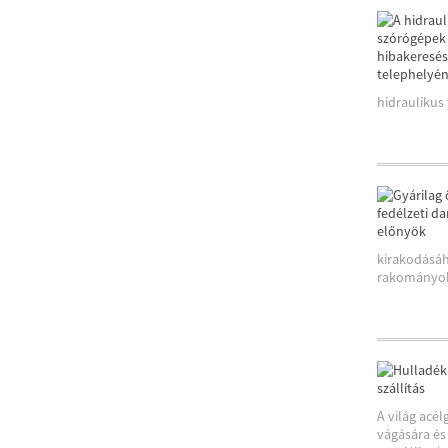
hidraulikus
kirakodásáh
rakományokr
A világ acé
vágására és