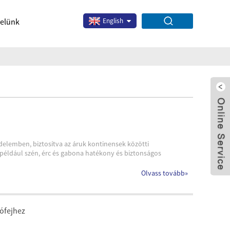
velünk
English
edelemben, biztosítva az áruk kontinensek közötti
éldául szén, érc és gabona hatékony és biztonságos
x
Olvass tovább
»
rófejhez