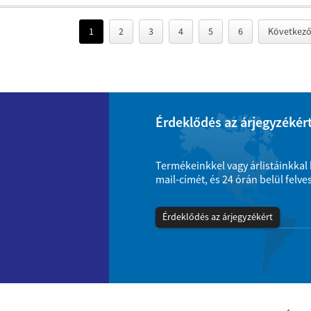
1
2
3
4
5
6
Következő
Érdeklődés az árjegyzékér
Termékeinkkel vagy árlistáinkkal 
mail-címét, és 24 órán belül felv
Érdeklődés az árjegyzékért