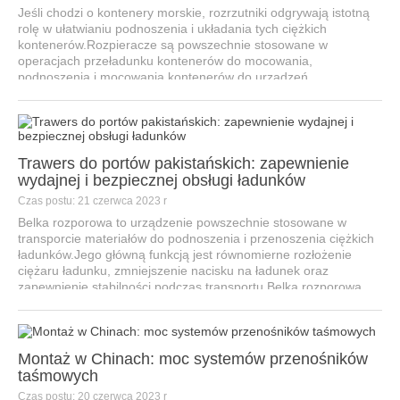
Jeśli chodzi o kontenery morskie, rozrzutniki odgrywają istotną
rolę w ułatwianiu podnoszenia i układania tych ciężkich
kontenerów.Rozpieracze są powszechnie stosowane w
operacjach przeładunku kontenerów do mocowania,
podnoszenia i mocowania kontenerów do urządzeń
podnoszących.Z różnych składników...
Trawers do portów pakistańskich: zapewnienie
wydajnej i bezpiecznej obsługi ładunków
Czas postu: 21 czerwca 2023 r
Belka rozporowa to urządzenie powszechnie stosowane w
transporcie materiałów do podnoszenia i przenoszenia ciężkich
ładunków.Jego główną funkcją jest równomierne rozłożenie
ciężaru ładunku, zmniejszenie nacisku na ładunek oraz
zapewnienie stabilności podczas transportu.Belka rozporowa,
wyposażona w ad...
Montaż w Chinach: moc systemów przenośników
taśmowych
Czas postu: 20 czerwca 2023 r