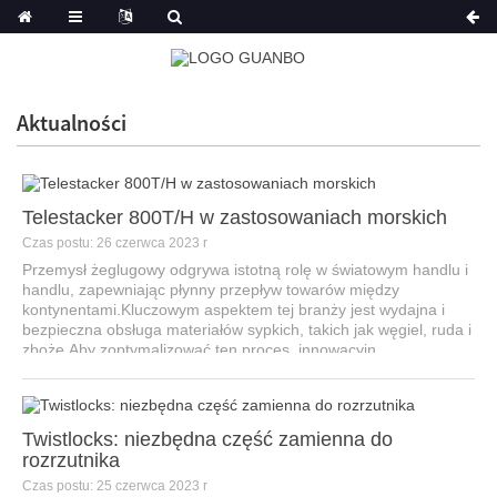
Aktualności
Telestacker 800T/H w zastosowaniach morskich
Czas postu: 26 czerwca 2023 r
Przemysł żeglugowy odgrywa istotną rolę w światowym handlu i
handlu, zapewniając płynny przepływ towarów między
kontynentami.Kluczowym aspektem tej branży jest wydajna i
bezpieczna obsługa materiałów sypkich, takich jak węgiel, ruda i
zboże.Aby zoptymalizować ten proces, innowacyjn...
Twistlocks: niezbędna część zamienna do
rozrzutnika
Czas postu: 25 czerwca 2023 r