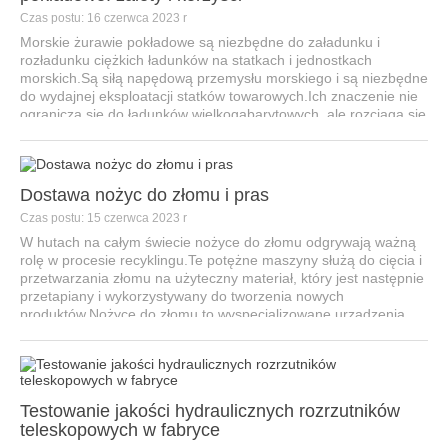
Czas postu: 16 czerwca 2023 r
Morskie żurawie pokładowe są niezbędne do załadunku i
rozładunku ciężkich ładunków na statkach i jednostkach
morskich.Są siłą napędową przemysłu morskiego i są niezbędne
do wydajnej eksploatacji statków towarowych.Ich znaczenie nie
ogranicza się do ładunków wielkogabarytowych, ale rozciąga się
również na...
Dostawa nożyc do złomu i pras
Czas postu: 15 czerwca 2023 r
W hutach na całym świecie nożyce do złomu odgrywają ważną
rolę w procesie recyklingu.Te potężne maszyny służą do cięcia i
przetwarzania złomu na użyteczny materiał, który jest następnie
przetapiany i wykorzystywany do tworzenia nowych
produktów.Nożyce do złomu to wyspecjalizowane urządzenia...
Testowanie jakości hydraulicznych rozrzutników
teleskopowych w fabryce