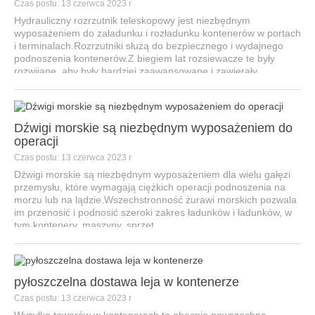
Czas postu: 13 czerwca 2023 r
Hydrauliczny rozrzutnik teleskopowy jest niezbędnym
wyposażeniem do załadunku i rozładunku kontenerów w portach
i terminalach.Rozrzutniki służą do bezpiecznego i wydajnego
podnoszenia kontenerów.Z biegiem lat rozsiewacze te były
rozwijane, aby były bardziej zaawansowane i zawierały
udoskonal...
Dźwigi morskie są niezbędnym wyposażeniem do
operacji
Czas postu: 13 czerwca 2023 r
Dźwigi morskie są niezbędnym wyposażeniem dla wielu gałęzi
przemysłu, które wymagają ciężkich operacji podnoszenia na
morzu lub na lądzie.Wszechstronność żurawi morskich pozwala
im przenosić i podnosić szeroki zakres ładunków i ładunków, w
tym kontenery, maszyny, sprzęt,...
pyłoszczelna dostawa leja w kontenerze
Czas postu: 13 czerwca 2023 r