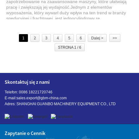
zapotrzebowanie na zaawansowane maszyny, które ułatwiają
pracę i zwiększają jej wydajność.Jednym z elementów
wyposażenia, który wywarł duży wpływ na ten trend w branży
spedycyjnej i frachtowej, jest jednocylindrowy re...
1
2
3
4
5
6
Dalej >
>>
STRONA 1 / 6
Skontaktuj się z nami
Telefon: 0086 18221720746
E-mail:
sales.export@gbm-china.com
Adres: SHANGHAI GUANBO MACHINERY EQUIPMENT CO., LTD
Zapytanie o Cennik