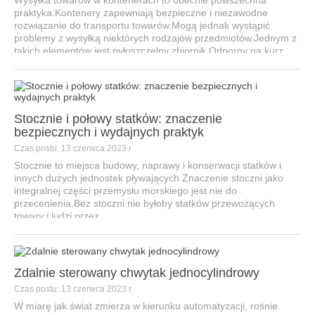
Wysyłka towarów w kontenerach to obecnie powszechna
praktyka.Kontenery zapewniają bezpieczne i niezawodne
rozwiązanie do transportu towarów.Mogą jednak wystąpić
problemy z wysyłką niektórych rodzajów przedmiotów.Jednym z
takich elementów jest pyłoszczelny zbiornik.Odporny na kurz
pojemnik...
Stocznie i połowy statków: znaczenie
bezpiecznych i wydajnych praktyk
Czas postu: 13 czerwca 2023 r
Stocznie to miejsca budowy, naprawy i konserwacji statków i
innych dużych jednostek pływających.Znaczenie stoczni jako
integralnej części przemysłu morskiego jest nie do
przecenienia.Bez stoczni nie byłoby statków przewożących
towary i ludzi przez...
Zdalnie sterowany chwytak jednocylindrowy
Czas postu: 13 czerwca 2023 r
W miarę jak świat zmierza w kierunku automatyzacji, rośnie