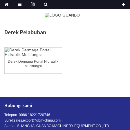
Derek Pelabuhan
Derek Dermaga Portal Hidraulik
Multifungsi
Hubungi kami
Telepon: 0086 18221720746
Surel:
sales.export@gbm-china.com
Alamat: SHANGHAI GUANBO MACHINERY EQUIPMENT CO.,LTD