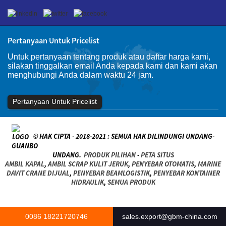
Pertanyaan Untuk Pricelist
Untuk pertanyaan tentang produk atau daftar harga kami,
silakan tinggalkan email Anda kepada kami dan kami akan
menghubungi Anda dalam waktu 24 jam.
Pertanyaan Untuk Pricelist
© HAK CIPTA - 2018-2021 : SEMUA HAK DILINDUNGI UNDANG-
UNDANG.
PRODUK PILIHAN
-
PETA SITUS
AMBIL KAPAL
,
AMBIL SCRAP KULIT JERUK
,
PENYEBAR OTOMATIS
,
MARINE
DAVIT CRANE DIJUAL
,
PENYEBAR BEAMLOGISTIK
,
PENYEBAR KONTAINER
HIDRAULIK
,
SEMUA PRODUK
0086 18221720746
sales.export@gbm-china.com