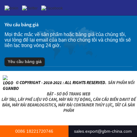
Yêu cầu bảng giá
Mọi thắc mắc về sản phẩm hoặc bảng giá của chúng tôi,
vui lòng để lại email của bạn cho chúng tôi và chúng tôi sẽ
liên lạc trong vòng 24 giờ.
Yêu cầu bảng giá
© COPYRIGHT - 2018-2021 : ALL RIGHTS RESERVED.
SẢN PHẨM NỔI
BẬT
-
SƠ ĐỒ TRANG WEB
LẤY TÀU
,
LẤY PHẾ LIỆU VỎ CAM
,
MÁY RẢI TỰ ĐỘNG
,
CẦN CẨU BIỂN DAVIT ĐỂ
BÁN
,
MÁY RẢI BEAMLOGISTICS
,
MÁY RẢI CONTAINER THỦY LỰC
,
TẤT CẢ SẢN
PHẨM
0086 18221720746
sales.export@gbm-china.com