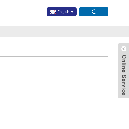
English
x