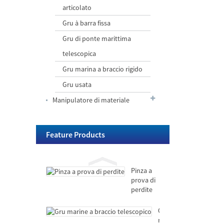
articolato
Gru
marine
Gru à barra fissa
a
Gru di ponte marittima
braccio
telescopico
Gru
telescopica
à
Gru marina a braccio rigido
bilanciu
idraulicu
Gru usata
fissu
Escavatore
/
Manipulatore di materiale
chì
mobile
sustene
cù
a
pinza
benna
Pinza a
Feature Products
/
idraulica
prova di
ganciu
perdite
Pinza a
prova di
perdite
Gru
marine