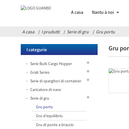
A casa
Nantu à noi
A casa
I prudutti
Serie di gru
Gru portu
Gru por
I categurie
Serie Bulk Cargo Hopper
Grab Series
Serie di spargitori di container
Caricatore di nave
Serie di gru
Gru portu
Pinza a
Gru d'equilibriu
prova di
perdite
Gru di ponte a braccio