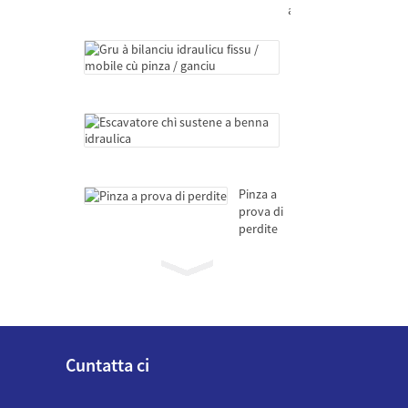
a
braccio
telescopico
Gru
à
bilanciu
idraulicu
fissu
Escavatore
/
chì
mobile
sustene
cù
a
pinza
benna
Pinza a
/
idraulica
prova di
ganciu
perdite
Gru
marine
a
braccio
telescopico
Gru
à
Cuntatta ci
bilanciu
idraulicu