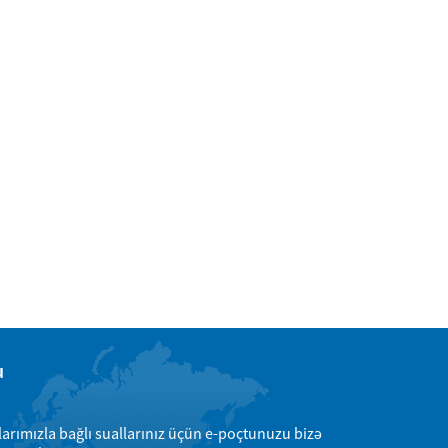
u
larımızla bağlı suallarınız üçün e-poçtunuzu bizə