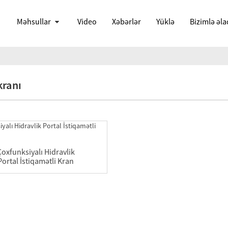
Məhsullar
Video
Xəbərlər
Yüklə
Bizimlə əla
kranı
Çoxfunksiyalı Hidravlik
Portal İstiqamətli Kran