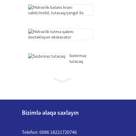
kranları
Hidravlik
balans
kranı
sabit/mobil,
tutacaq/
Hidravlik
çəngəl
tutma
ilə
qabını
dəstəkləyən
ekskavator
Sızdırmaz
tutacaq
Teleskopik
bumlu
dəniz
kranları
Hidravlik
balans
Bizimlə əlaqə saxlayın
kranı
sabit/mobil,
tutacaq/
Hidravlik
Telefon: 0086 18221720746
çəngəl
tutma