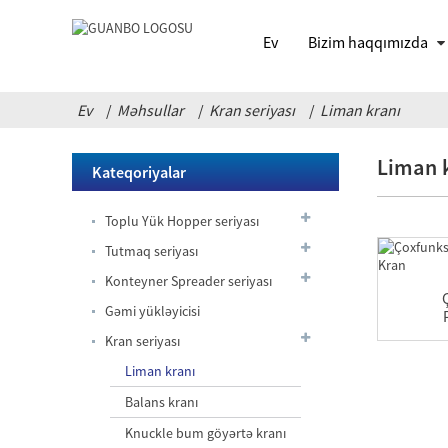
Ev
Bizim haqqımızda
Ev
Məhsullar
Kran seriyası
Liman kranı
Liman 
Kateqoriyalar
Toplu Yük Hopper seriyası
Tutmaq seriyası
Konteyner Spreader seriyası
Gəmi yükləyicisi
Kran seriyası
Sızdırmaz
Liman kranı
tutacaq
Balans kranı
Knuckle bum göyərtə kranı
Teleskopik