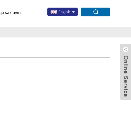
qə saxlayın
English
x