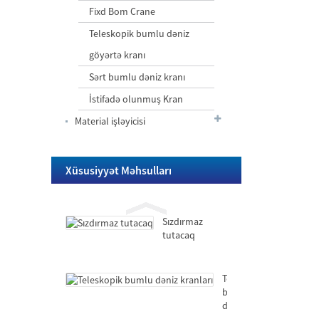
bumlu
Fixd Bom Crane
dəniz
Teleskopik bumlu dəniz
kranları
Hidravlik
göyərtə kranı
balans
Sərt bumlu dəniz kranı
kranı
sabit/mobil,
İstifadə olunmuş Kran
tutacaq/
Hidravlik
çəngəl
Material işləyicisi
tutma
ilə
qabını
dəstəkləyən
ekskavator
Sızdırmaz
Xüsusiyyət Məhsulları
tutacaq
Sızdırmaz
tutacaq
Teleskopik
bumlu
dəniz