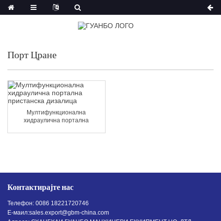
Порт Цране
Мултифункционална
хидраулична портална
пристанска дизалица
Контактирајте нас
Телефон: 0086 18221720746
Е-маил:
sales.export@gbm-china.com