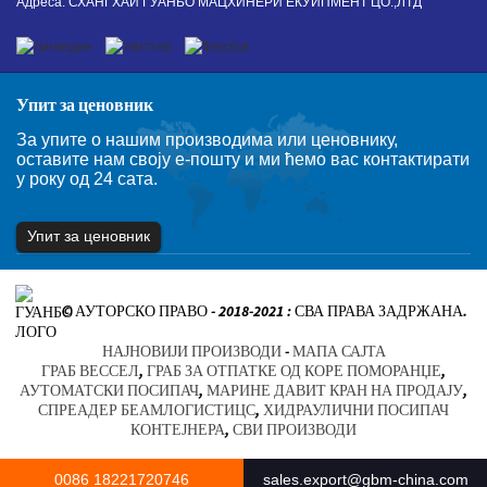
Адреса: СХАНГХАИ ГУАНБО МАЦХИНЕРИ ЕКУИПМЕНТ ЦО.,ЛТД
Упит за ценовник
За упите о нашим производима или ценовнику,
оставите нам своју е-пошту и ми ћемо вас контактирати
у року од 24 сата.
Упит за ценовник
© АУТОРСКО ПРАВО - 2018-2021 : СВА ПРАВА ЗАДРЖАНА.
НАЈНОВИЈИ ПРОИЗВОДИ
-
МАПА САЈТА
ГРАБ ВЕССЕЛ
,
ГРАБ ЗА ОТПАТКЕ ОД КОРЕ ПОМОРАНЏЕ
,
АУТОМАТСКИ ПОСИПАЧ
,
МАРИНЕ ДАВИТ КРАН НА ПРОДАЈУ
,
СПРЕАДЕР БЕАМЛОГИСТИЦС
,
ХИДРАУЛИЧНИ ПОСИПАЧ
КОНТЕЈНЕРА
,
СВИ ПРОИЗВОДИ
0086 18221720746
sales.export@gbm-china.com