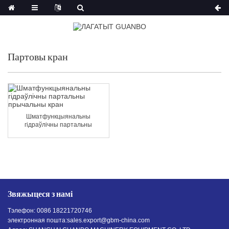
Партовы кран
Шматфункцыянальны
гідраўлічны партальны
прычальны кран
Звяжыцеся з намі
Тэлефон: 0086 18221720746
электронная пошта:
sales.export@gbm-china.com