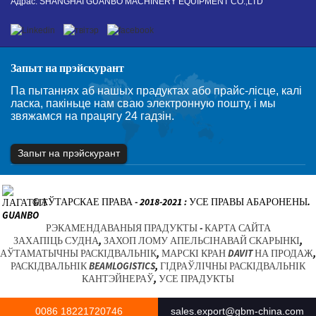
Адрас: SHANGHAI GUANBO MACHINERY EQUIPMENT CO.,LTD
Запыт на прэйскурант
Па пытаннях аб нашых прадуктах або прайс-лісце, калі
ласка, пакіньце нам сваю электронную пошту, і мы
звяжамся на працягу 24 гадзін.
Запыт на прэйскурант
© АЎТАРСКАЕ ПРАВА - 2018-2021 : УСЕ ПРАВЫ АБАРОНЕНЫ.
РЭКАМЕНДАВАНЫЯ ПРАДУКТЫ
-
КАРТА САЙТА
ЗАХАПІЦЬ СУДНА
,
ЗАХОП ЛОМУ АПЕЛЬСІНАВАЙ СКАРЫНКІ
,
АЎТАМАТЫЧНЫ РАСКІДВАЛЬНІК
,
МАРСКІ КРАН DAVIT НА ПРОДАЖ
,
РАСКІДВАЛЬНІК BEAMLOGISTICS
,
ГІДРАЎЛІЧНЫ РАСКІДВАЛЬНІК
КАНТЭЙНЕРАЎ
,
УСЕ ПРАДУКТЫ
0086 18221720746
sales.export@gbm-china.com