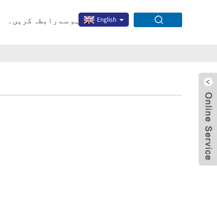
English
ہم سے رابطہ کریں۔
x