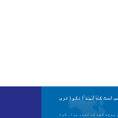
 لسٹ کے لیے انکوائری
 پوچھ گچھ کے لئے، براہ کرم