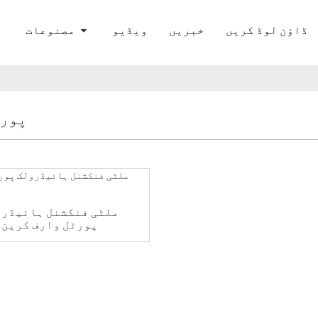
ڈاؤن لوڈ کریں
خبریں
ویڈیو
مصنوعات
پورٹ
ملٹی فنکشنل ہائیڈرو
پورٹل وارف کرین