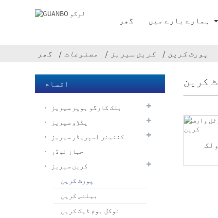
ہمارے بارے میں
گھر
پورٹ کرین
کرین سیریز
مصنوعات
گھر
 کرین
اقسام
بلک کارگو ہوپر سیریز
پکڑو سیریز
کنٹینر اسپریڈر سیریز
لک
جہاز لوڈر
کرین سیریز
لیک پروف پکڑو
پورٹ کرین
بیلنس کرین
نوکل بوم ڈیک کرین
دوربین