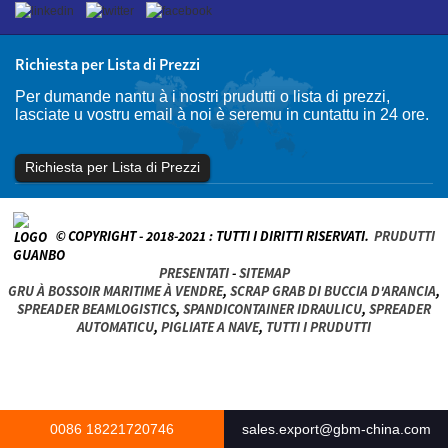
Richiesta per Lista di Prezzi
Per dumande nantu à i nostri prudutti o lista di prezzi,
lasciate u vostru email à noi è seremu in cuntattu in 24 ore.
Richiesta per Lista di Prezzi
© COPYRIGHT - 2018-2021 : TUTTI I DIRITTI RISERVATI.
PRUDUTTI
PRESENTATI
-
SITEMAP
GRU À BOSSOIR MARITIME À VENDRE
,
SCRAP GRAB DI BUCCIA D'ARANCIA
,
SPREADER BEAMLOGISTICS
,
SPANDICONTAINER IDRAULICU
,
SPREADER
AUTOMATICU
,
PIGLIATE A NAVE
,
TUTTI I PRUDUTTI
0086 18221720746
sales.export@gbm-china.com