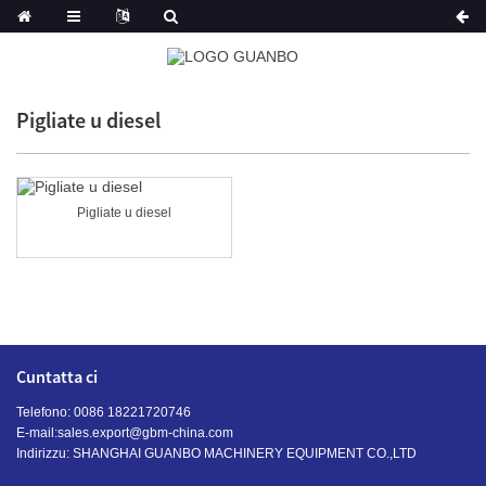
Pigliate u diesel
Pigliate u diesel
Cuntatta ci
Telefono: 0086 18221720746
E-mail:
sales.export@gbm-china.com
Indirizzu: SHANGHAI GUANBO MACHINERY EQUIPMENT CO.,LTD