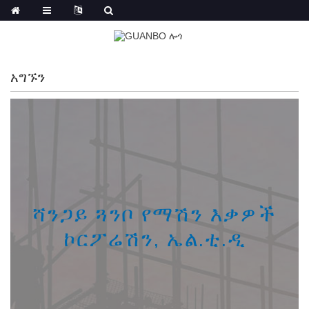
አግኙን
ሻንጋይ ጓንቦ የማሽን እቃዎች
ኮርፖሬሽን, ኤል.ቲ.ዲ