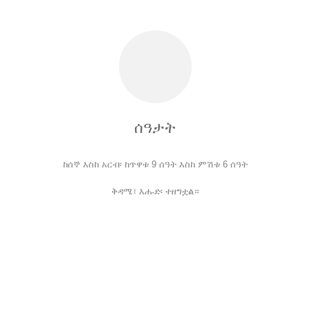
ሰዓታት
ከሰኞ እስከ አርብ፡ ከጥዋቱ 9 ሰዓት እስከ ምሽቱ 6 ሰዓት
ቅዳሜ፣ እሑድ፡ ተዘግቷል።