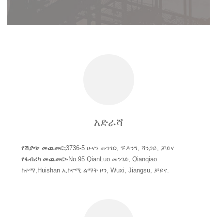
አድራሻ
የሽያጭ መጨመር;
3736-5 ሁናን መንገድ, ፑዶንግ, ሻንጋይ, ቻይና
የፋብሪካ መጨመር፡-
No.95 QianLuo መንገድ, Qianqiao
ከተማ,Huishan ኢኮኖሚ ልማት ዞን, Wuxi, Jiangsu, ቻይና.