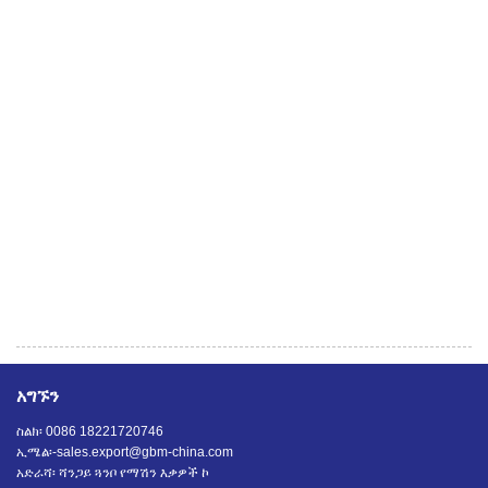
አግኙን
ስልክ፡ 0086 18221720746
ኢሜል፡-
sales.export@gbm-china.com
አድራሻ፡ ሻንጋይ ጓንቦ የማሽን እቃዎች ኮ