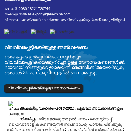
ഫോൺ: 0086 18221720746
ഇ-മെയിൽ:
sales.export@gbm-china.com
വിലാസം: ഷാങ്ഹായ് ഗ്വാൻബോ മെഷിനറി എക്യുപ്‌മെന്റ് കോ., ലിമിറ്റഡ്
വിലവിവരപ്പട്ടികയ്ക്കുള്ള അന്വേഷണം
ഞങ്ങളുടെ ഉൽപ്പന്നങ്ങളെക്കുറിച്ചോ
വിലവിവരപ്പട്ടികയെക്കുറിച്ചോ ഉള്ള അന്വേഷണങ്ങൾക്ക്,
ദയവായി നിങ്ങളുടെ ഇമെയിൽ ഞങ്ങൾക്ക് അയയ്ക്കുക,
ഞങ്ങൾ 24 മണിക്കൂറിനുള്ളിൽ ബന്ധപ്പെടും.
വിലവിവരപ്പട്ടികയ്ക്കുള്ള അന്വേഷണം
© പകർപ്പവകാശം - 2018-2021 : എല്ലാ അവകാശങ്ങളും
നിക്ഷിപ്തം.
തിരഞ്ഞെടുത്ത ഉൽപ്പന്നം
-
സൈറ്റ്മാപ്പ്
ഹൈഡ്രോളിക് കണ്ടെയ്നർ സ്പ്രെഡർ
,
പാത്രം പിടിക്കുക
,
സ്പ്രെഡർ ബീംലോജിസ്റ്റിക്സ്
,
ഓറഞ്ച് പീൽ സ്ക്രാപ്പ് ഗ്രാബ്
,