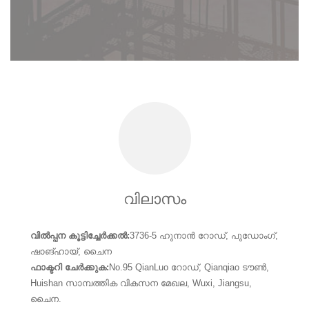
വിലാസം
വിൽപ്പന കൂട്ടിച്ചേർക്കൽ:
3736-5 ഹുനാൻ റോഡ്, പുഡോംഗ്,
ഷാങ്ഹായ്, ചൈന
ഫാക്ടറി ചേർക്കുക:
No.95 QianLuo റോഡ്, Qianqiao ടൗൺ,
Huishan സാമ്പത്തിക വികസന മേഖല, Wuxi, Jiangsu,
ചൈന.