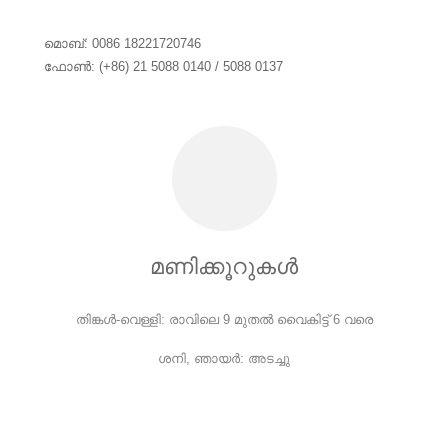
മൊബ്: 0086 18221720746
ഫോൺ: (+86) 21 5088 0140 / 5088 0137
മണിക്കൂറുകൾ
തിങ്കൾ-വെള്ളി: രാവിലെ 9 മുതൽ വൈകിട്ട് 6 വരെ
ശനി, ഞായർ: അടച്ചു