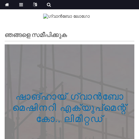
ഞങ്ങളെ സമീപിക്കുക
ഷാങ്ഹായ് ഗ്വാൻബോ
മെഷിനറി എക്യുപ്‌മെന്റ്
കോ., ലിമിറ്റഡ്