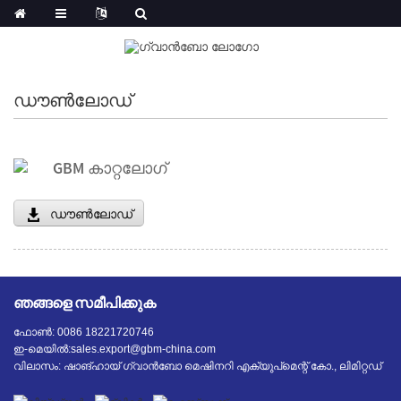
ഡൗൺലോഡ്
GBM കാറ്റലോഗ്
ഡൗൺലോഡ്
ഞങ്ങളെ സമീപിക്കുക
ഫോൺ: 0086 18221720746
ഇ-മെയിൽ:
sales.export@gbm-china.com
വിലാസം: ഷാങ്ഹായ് ഗ്വാൻബോ മെഷിനറി എക്യുപ്‌മെന്റ് കോ., ലിമിറ്റഡ്