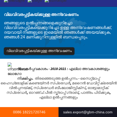
വിലവിവരപ്പട്ടികയ്ക്കുള്ള അന്വേഷണം
ഞങ്ങളുടെ ഉൽപ്പന്നങ്ങളെക്കുറിച്ചോ
വിലവിവരപ്പട്ടികയെക്കുറിച്ചോ ഉള്ള അന്വേഷണങ്ങൾക്ക്,
ദയവായി നിങ്ങളുടെ ഇമെയിൽ ഞങ്ങൾക്ക് അയയ്ക്കുക,
ഞങ്ങൾ 24 മണിക്കൂറിനുള്ളിൽ ബന്ധപ്പെടും.
വിലവിവരപ്പട്ടികയ്ക്കുള്ള അന്വേഷണം
© പകർപ്പവകാശം - 2018-2021 : എല്ലാ അവകാശങ്ങളും
നിക്ഷിപ്തം.
തിരഞ്ഞെടുത്ത ഉൽപ്പന്നം
-
സൈറ്റ്മാപ്പ്
ഹൈഡ്രോളിക് കണ്ടെയ്നർ സ്പ്രെഡർ
,
മറൈൻ ഡേവിറ്റ് ക്രെയിൻ
വിൽപ്പനയ്ക്ക്
,
സ്പ്രെഡർ ബീംലോജിസ്റ്റിക്സ്
,
ഓട്ടോമാറ്റിക്
സ്പ്രെഡർ
,
ഓറഞ്ച് പീൽ സ്ക്രാപ്പ് ഗ്രാബ്
,
പാത്രം പിടിക്കുക
,
എല്ലാ ഉൽപ്പന്നങ്ങളും
0086 18221720746
sales.export@gbm-china.com