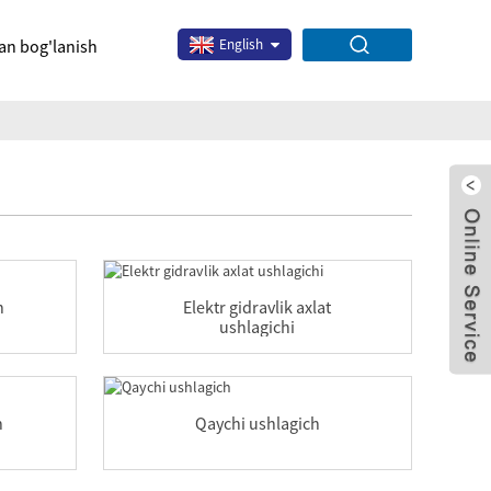
lan bog'lanish
English
h
Elektr gidravlik axlat
ushlagichi
x
n
Qaychi ushlagich