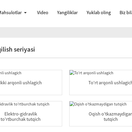
ahsulotlar
Video
Yangiliklar
Yuklab oling
Biz bi
ilish seriyasi
Ikki arqonli ushlagich
To'rt arqonli ushlagic
Elektro-gidravlik
Oqish o'tkazmaydiga
to'rtburchak tutqich
tutqich