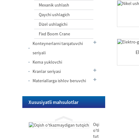
Oqish
Mexanik ushlash
o'tkazmaydigan
tutqich
Qaychi ushlagich
Dizel ushlagichi
Teleskopik
bomli
Fixd Boom Crane
dengiz
kranlari
Konteynerlarni tarqatuvchi
Shlangi
E
seriyali
muvozanat
krani
Kema yuklovchi
mahkamlangan
Kranlar seriyasi
/
Shlangi
tutqichli
Materiallarga ishlov beruvchi
chelakni
/
qo'llab-
ilgakli
quvvatlovchi
mobil
ekskavator
Oqish
Xususiyatli mahsulotlar
o'tkazmaydigan
tutqich
Oqish
o'tkazmaydigan
tutqich