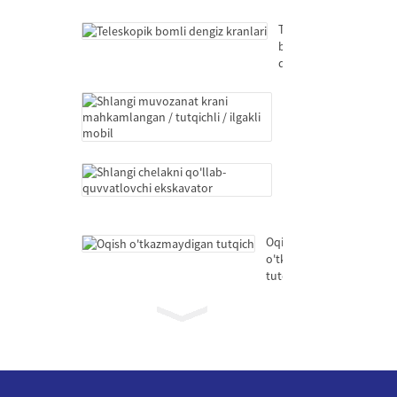
Teleskopik
bomli
dengiz
kranlari
Shlangi
muvozanat
krani
mahkamlangan
/
Shlangi
tutqichli
chelakni
/
qo'llab-
ilgakli
quvvatlovchi
mobil
ekskavator
Oqish
o'tkazmaydigan
tutqich
Teleskopik
bomli
dengiz
kranlari
Shlangi