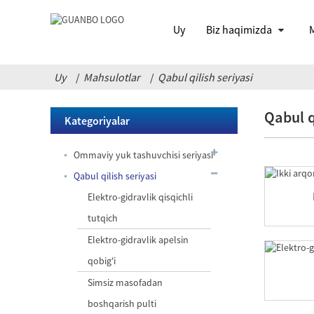
Uy
Biz haqimizda
M
Uy
Mahsulotlar
Qabul qilish seriyasi
Qabul q
Kategoriyalar
Ommaviy yuk tashuvchisi seriyasi
Qabul qilish seriyasi
Elektro-gidravlik qisqichli
tutqich
Elektro-gidravlik apelsin
qobig'i
Simsiz masofadan
boshqarish pulti