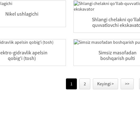
Nikel ushlagichi
Shlangi chelakni qo'lla
quvvatlovchi ekskavat
lektro-gidravlik apelsin
Simsiz masofadan
qobig'i (tosh)
boshqarish pulti
1
2
Keyingi >
>>