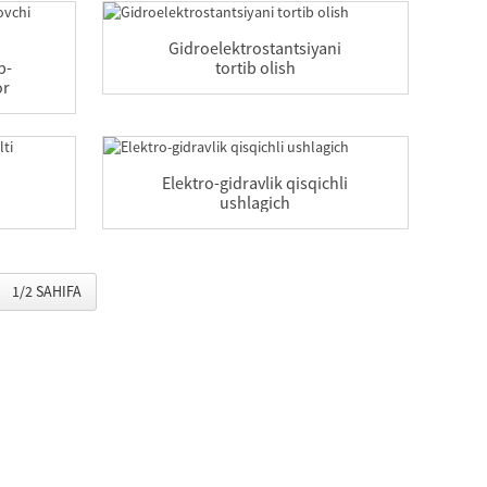
Gidroelektrostantsiyani
b-
tortib olish
or
Elektro-gidravlik qisqichli
ushlagich
1/2 SAHIFA