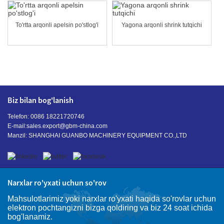
To'rtta arqonli apelsin po'stlog'i
Yagona arqonli shrink tutqichi
Biz bilan bog'lanish
Telefon: 0086 18221720746
E-mail:
sales.export@gbm-china.com
Manzil: SHANGHAI GUANBO MACHINERY EQUIPMENT CO.,LTD
Narxlar ro'yxati uchun so'rov
Mahsulotlarimiz yoki narxlar ro'yxati haqida so'rovlar uchun
elektron pochtangizni bizga qoldiring va biz 24 soat ichida
bog'lanamiz.