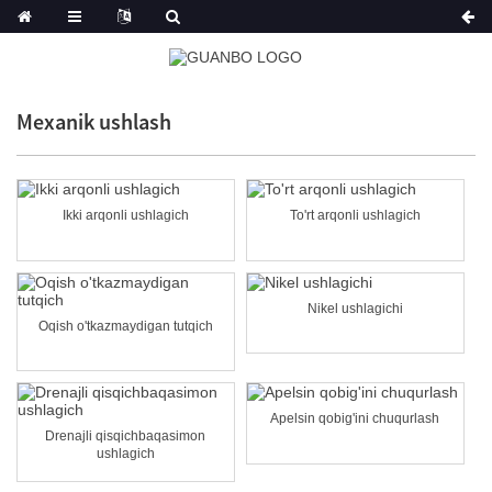
Mexanik ushlash
Ikki arqonli ushlagich
To'rt arqonli ushlagich
Nikel ushlagichi
Oqish o'tkazmaydigan tutqich
Apelsin qobig'ini chuqurlash
Drenajli qisqichbaqasimon
ushlagich