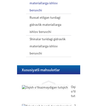
tutqich
materiallarga ishlov
beruvchi
Teleskopik
bomli
Ruxsat etilgan turdagi
dengiz
gidravlik materiallarga
kranlari
Shlangi
ishlov beruvchi
muvozanat
Shinalar turidagi gidravlik
krani
mahkamlangan
materiallarga ishlov
/
Shlangi
tutqichli
beruvchi
chelakni
/
qo'llab-
ilgakli
quvvatlovchi
mobil
ekskavator
Oqish
Xususiyatli mahsulotlar
o'tkazmaydigan
tutqich
Oqish
o'tkazmaydigan
tutqich
Teleskopik