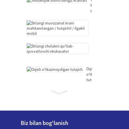
bomli
dengiz
kranlari
Shlangi
muvozanat
krani
mahkamlangan
/
Shlangi
tutqichli
chelakni
/
qo'llab-
ilgakli
quvvatlovchi
mobil
ekskavator
Oqish
o'tkazmaydigan
tutqich
Teleskopik
bomli
dengiz
kranlari
Shlangi
muvozanat
Biz bilan bog'lanish
krani