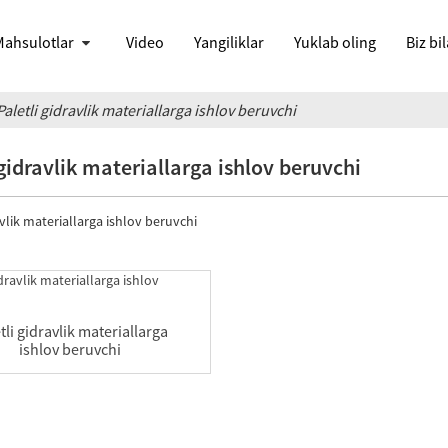
ahsulotlar
Video
Yangiliklar
Yuklab oling
Biz bi
Paletli gidravlik materiallarga ishlov beruvchi
 gidravlik materiallarga ishlov beruvchi
avlik materiallarga ishlov beruvchi
tli gidravlik materiallarga
ishlov beruvchi