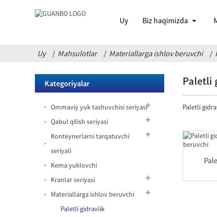
Uy
Biz haqimizda
M
Uy
Mahsulotlar
Materiallarga ishlov beruvchi
Paletli
Kategoriyalar
Ommaviy yuk tashuvchisi seriyasi
Paletli gidr
Qabul qilish seriyasi
Konteynerlarni tarqatuvchi
seriyali
Pale
Kema yuklovchi
Kranlar seriyasi
Materiallarga ishlov beruvchi
Oqish
Paletli gidravlik
o'tkazmaydigan