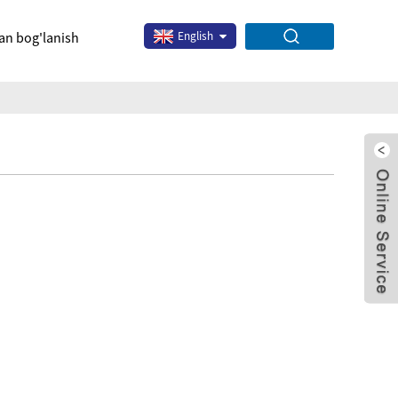
lan bog'lanish
English
x