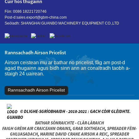
Cuir fios thugainn
Fòn: 0086 18221720746
Post-d:
sales.export@gbm-china.com
Seòladh: SHANGHAI GUANBO MACHINERY EQUIPMENT CO.,LTD
Rannsachadh Airson Pricelist
Airson ceistean mu ar bathar no pricelist, fàg am post-d
agad thugainn agus bidh sinn ann an conaltradh taobh a-
staigh 24 uairean.
Rannsachadh Airson Pricelist
© DLIGHE-SGRÌOBHAIDH - 2018-2021 : GACH CÒIR GLÈIDHTE.
BATHAR SÒNRAICHTE
-
CLÀR-LÀRAICH
FAIGH GRÈIM AIR CRAICEANN ORAINS
,
GRAB SOITHEACH
,
SPREADER FÈIN-
GHLUASADACH
,
MARINE DAVID CRANE AIRSON A REIC
,
SPREADER