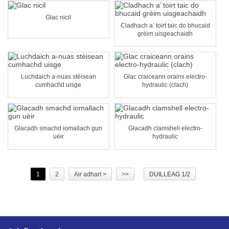
Glac nicil
Cladhach a’ toirt taic do bhucaid
grèim uisgeachaidh
Luchdaich a-nuas stèisean
Glac craiceann orains electro-
cumhachd uisge
hydraulic (clach)
Glacadh smachd iomallach gun
Glacadh clamshell electro-
uèir
hydraulic
1
2
Air adhart >
>>
DUILLEAG 1/2