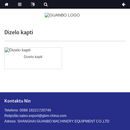
Dizelo kapti
Dizelo kapti
Kontaktu Nin
Telefono: 0086 18221720746
Retpoŝto:
sales.export@gbm-china.com
Adreso: SHANGHAI GUANBO MACHINERY EQUIPMENT CO.,LTD