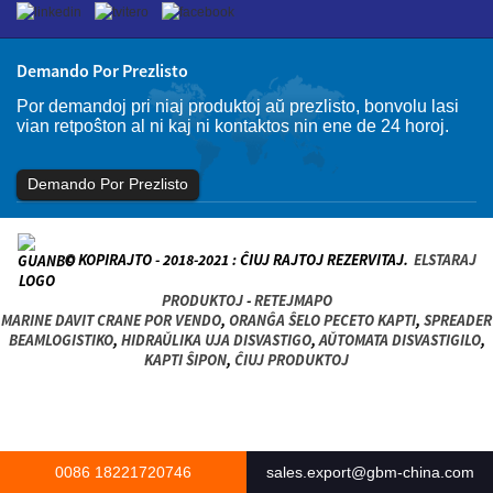
Demando Por Prezlisto
Por demandoj pri niaj produktoj aŭ prezlisto, bonvolu lasi
vian retpoŝton al ni kaj ni kontaktos nin ene de 24 horoj.
Demando Por Prezlisto
© KOPIRAJTO - 2018-2021 : ĈIUJ RAJTOJ REZERVITAJ.
ELSTARAJ
PRODUKTOJ
-
RETEJMAPO
MARINE DAVIT CRANE POR VENDO
,
ORANĜA ŜELO PECETO KAPTI
,
SPREADER
BEAMLOGISTIKO
,
HIDRAŬLIKA UJA DISVASTIGO
,
AŬTOMATA DISVASTIGILO
,
KAPTI ŜIPON
,
ĈIUJ PRODUKTOJ
0086 18221720746
sales.export@gbm-china.com