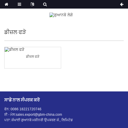
ਡੀਜ਼ਲ ਫੜੋ
ਡੀਜ਼ਲ ਫੜੋ
ਸਾਡੇ ਨਾਲ ਸੰਪਰਕ ਕਰੋ
ਫੋਨ: 0086 18221720746
ਈ - ਮੇਲ:
sales.export@gbm-china.com
ਪਤਾ: ਸ਼ੰਘਾਈ ਗੁਆਨਬੋ ਮਸ਼ੀਨਰੀ ਉਪਕਰਣ ਕੰ., ਲਿਮਿਟੇਡ