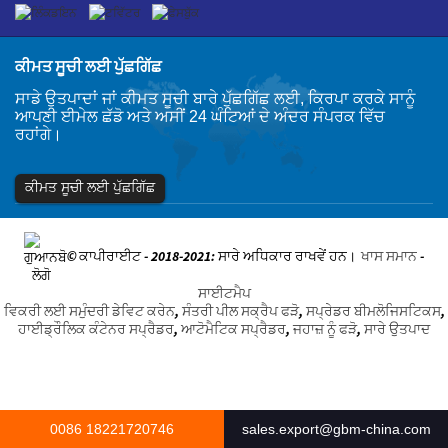
ਕੀਮਤ ਸੂਚੀ ਲਈ ਪੁੱਛਗਿੱਛ
ਸਾਡੇ ਉਤਪਾਦਾਂ ਜਾਂ ਕੀਮਤ ਸੂਚੀ ਬਾਰੇ ਪੁੱਛਗਿੱਛ ਲਈ, ਕਿਰਪਾ ਕਰਕੇ ਸਾਨੂੰ
ਆਪਣੀ ਈਮੇਲ ਛੱਡੋ ਅਤੇ ਅਸੀਂ 24 ਘੰਟਿਆਂ ਦੇ ਅੰਦਰ ਸੰਪਰਕ ਵਿੱਚ
ਰਹਾਂਗੇ।
ਕੀਮਤ ਸੂਚੀ ਲਈ ਪੁੱਛਗਿੱਛ
© ਕਾਪੀਰਾਈਟ - 2018-2021: ਸਾਰੇ ਅਧਿਕਾਰ ਰਾਖਵੇਂ ਹਨ।
ਖਾਸ ਸਮਾਨ
-
ਸਾਈਟਮੈਪ
ਵਿਕਰੀ ਲਈ ਸਮੁੰਦਰੀ ਡੇਵਿਟ ਕਰੇਨ
,
ਸੰਤਰੀ ਪੀਲ ਸਕ੍ਰੈਪ ਫੜੋ
,
ਸਪ੍ਰੇਡਰ ਬੀਮਲੋਜਿਸਟਿਕਸ
,
ਹਾਈਡ੍ਰੌਲਿਕ ਕੰਟੇਨਰ ਸਪ੍ਰੈਡਰ
,
ਆਟੋਮੈਟਿਕ ਸਪ੍ਰੈਡਰ
,
ਜਹਾਜ਼ ਨੂੰ ਫੜੋ
,
ਸਾਰੇ ਉਤਪਾਦ
0086 18221720746
sales.export@gbm-china.com