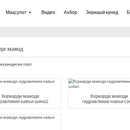
Маҳсулот
Видео
Ахбор
Зеркашӣ кунед
Б
ди мавод
 муҳандисии порт
Коркарди маводи
Коркарди маводи
равликии навъи шина2
гидравликии навъи со