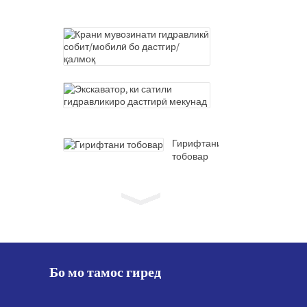
бумй
телескопй
Крани
мувозинати
гидравликӣ
собит/
мобилӣ
Экскаватор,
бо
ки
дастгир/
сатили
қалмоқ
гидравликиро
дастгирӣ
Гирифтани
мекунад
тобовар
Кранхои
бахрии
бумй
телескопй
Крани
мувозинати
Бо мо тамос гиред
гидравликӣ
собит/
мобилӣ