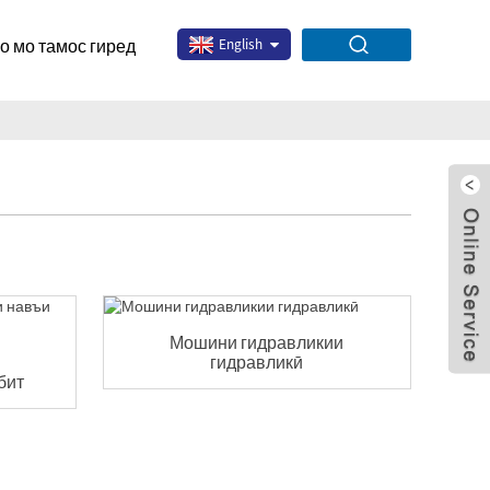
о мо тамос гиред
English
Мошини гидравликии
x
гидравликӣ
бит