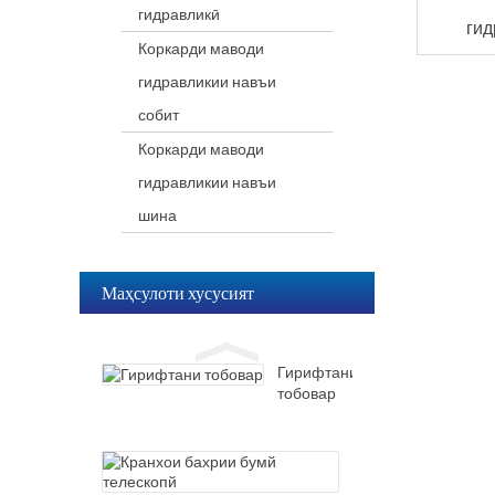
гидравликӣ
Кранхои
гид
бахрии
Коркарди маводи
бумй
гидравликии навъи
телескопй
Крани
собит
мувозинати
Коркарди маводи
гидравликӣ
собит/
гидравликии навъи
мобилӣ
Экскаватор,
бо
шина
ки
дастгир/
сатили
қалмоқ
гидравликиро
дастгирӣ
Гирифтани
Маҳсулоти хусусият
мекунад
тобовар
Гирифтани
тобовар
Кранхои
бахрии