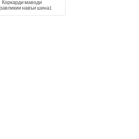
Коркарди маводи
равликии навъи шина1