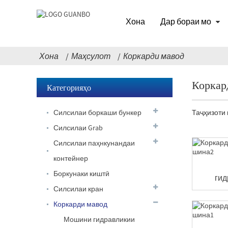
Хона
Дар бораи мо
Хона
Маҳсулот
Коркарди мавод
Коркар
Категорияҳо
Силсилаи боркаши бункер
Таҷҳизоти
Силсилаи Grab
Силсилаи паҳнкунандаи
контейнер
Боркунаки киштӣ
гид
Силсилаи кран
Гирифтани
Коркарди мавод
тобовар
Мошини гидравликии