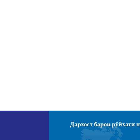
Дархост барои рӯйхати 