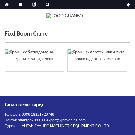
Fixd Boom Crane
Крани собиткадамона
Крани гидротехникии яхта
Бо мо тамос гиред
Телефон: 0086 18221720746
Почтаи электронӣ:
sales.export@gbm-china.com
Суроға: ШАНГАЙ ГУАНБО МАCHINERY EQUIPMENT CO.,LTD