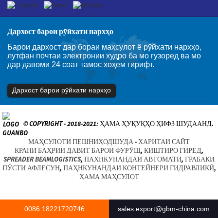
Дархост барои рӯйхати нархҳо
Барои дархост дар бораи маҳсулот ё рӯйхати нархҳо,
лутфан почтаи электронии худро ба мо гузоред ва мо
дар давоми 24 соат тамос хоҳем гирифт.
Дархост барои рӯйхати нархҳо
© COPYRIGHT - 2018-2021: ҲАМА ҲУҚУҚҲО ҲИФЗ ШУДААНД.
МАҲСУЛОТИ ПЕШНИҲОДШУДА
-
ХАРИТАИ САЙТ
КРАНИ БАҲРИИ ДАВИТ БАРОИ ФУРӮШ
,
КИШТИРО ГИРЕД
,
SPREADER BEAMLOGISTICS
,
ПАХНКУНАНДАИ АВТОМАТӢ
,
ГРАБАКИ
ПӮСТИ АФЛЕСУН
,
ПАҲНКУНАНДАИ КОНТЕЙНЕРИ ГИДРАВЛИКӢ
,
ҲАМА МАҲСУЛОТ
0086 18221720746
sales.export@gbm-china.com