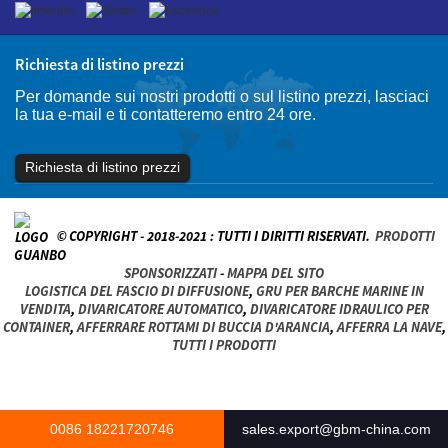
Richiesta di listino prezzi
Per domande sui nostri prodotti o sul listino prezzi, lasciaci
la tua e-mail e ti contatteremo entro 24 ore.
Richiesta di listino prezzi
© COPYRIGHT - 2018-2021 : TUTTI I DIRITTI RISERVATI.
PRODOTTI
SPONSORIZZATI
-
MAPPA DEL SITO
LOGISTICA DEL FASCIO DI DIFFUSIONE
,
GRU PER BARCHE MARINE IN
VENDITA
,
DIVARICATORE AUTOMATICO
,
DIVARICATORE IDRAULICO PER
CONTAINER
,
AFFERRARE ROTTAMI DI BUCCIA D'ARANCIA
,
AFFERRA LA NAVE
,
TUTTI I PRODOTTI
0086 18221720746
sales.export@gbm-china.com