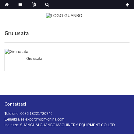
Gru usata
Gru usata
Contattaci
Telefono: 0086 18221720746
E-mail:
sales.export@gbm-china.com
Indirizzo: SHANGHAI GUANBO MACHINERY EQUIPMENT CO.,LTD