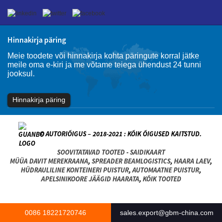
Hinnakirja päring
Meie toodete või hinnakirja kohta päringute korral jätke
meile oma e-kiri ja me võtame teiega ühendust 24 tunni
jooksul.
Hinnakirja päring
© AUTORIÕIGUS – 2018-2021 : KÕIK ÕIGUSED KAITSTUD.
SOOVITATAVAD TOOTED
-
SAIDIKAART
MÜÜA DAVIT MEREKRAANA
,
SPREADER BEAMLOGISTICS
,
HAARA LAEV
,
HÜDRAULILINE KONTEINERI PUISTUR
,
AUTOMAATNE PUISTUR
,
APELSINIKOORE JÄÄGID HAARATA
,
KÕIK TOOTED
0086 18221720746
sales.export@gbm-china.com