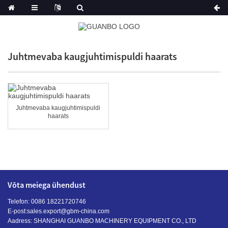
Juhtmevaba kaugjuhtimispuldi haarats
Juhtmevaba kaugjuhtimispuldi
haarats
Võta meiega ühendust
Telefon: 0086 18221720746
E-post:
sales.export@gbm-china.com
Aadress: SHANGHAI GUANBO MACHINERY EQUIPMENT CO., LTD